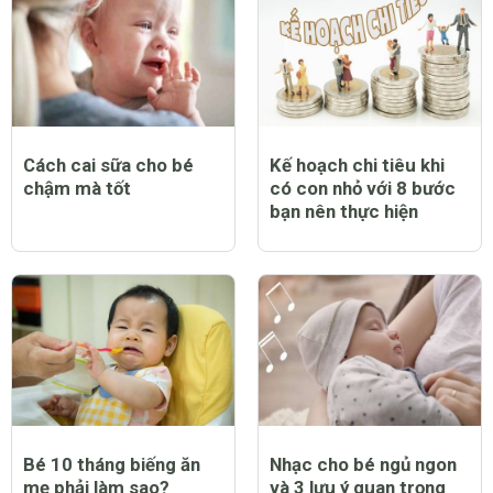
Cách cai sữa cho bé
Kế hoạch chi tiêu khi
chậm mà tốt
có con nhỏ với 8 bước
bạn nên thực hiện
Bé 10 tháng biếng ăn
Nhạc cho bé ngủ ngon
mẹ phải làm sao?
và 3 lưu ý quan trọng