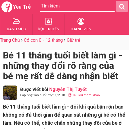
Yêu Trẻ
DANH MỤC
ĐỌC TRUYỆN
THÀNH VIÊN
Trang Chủ
Có con 0 - 12 tháng
Giữ trẻ
Bé 11 tháng tuổi biết làm gì -
những thay đổi rõ ràng của
bé mẹ rất dễ dàng nhận biết
Được viết bởi
Nguyễn Thị Tuyết
Cập nhật lần cuối: 26/11/2018
Tài liệu tham khảo
Bé 11 tháng tuổi biết làm gì - đôi khi quá bận rộn bạn
không có đủ thời gian để quan sát những gì bé có thể
làm. Nếu có thể, chắc chắn những thay đổi của bé ở