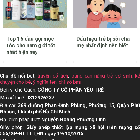
Top 15 dầu gội mọc
Dấu hiệu trẻ bị sởi cha
tóc cho nam giới tốt
mẹ nhất định nên biết
nhất hiện nay
Chủ đề nổi bật:
truyện cổ tích
,
bảng cân nặng trẻ sơ sinh
,
k
chuyện cho bé
,
ý nghĩa tên
,
chỉ số bmi
Đơn vị chủ Quản:
CÔNG TY CỔ PHẦN YÊU TRẺ
Mã số thuế:
0312926237
Địa chỉ:
369 đường Phan Đình Phùng, Phường 15, Quận Ph
Nhuận, Thành phố Hồ Chí Minh
Đại diện pháp luật:
Nguyễn Hoàng Phượng Linh
Giấy phép:
Giấy phép thiết lập mạng xã hội trên mạng s
555/GP-BTTTT,HN ngày 19/10/2015.