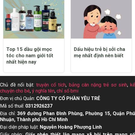
Top 15 dầu gội mọc
Dấu hiệu trẻ bị sởi cha
tóc cho nam giới tốt
mẹ nhất định nên biết
nhất hiện nay
Chủ đề nổi bật:
truyện cổ tích
,
bảng cân nặng trẻ sơ sinh
,
k
chuyện cho bé
,
ý nghĩa tên
,
chỉ số bmi
Đơn vị chủ Quản:
CÔNG TY CỔ PHẦN YÊU TRẺ
Mã số thuế:
0312926237
Địa chỉ:
369 đường Phan Đình Phùng, Phường 15, Quận Ph
Nhuận, Thành phố Hồ Chí Minh
Đại diện pháp luật:
Nguyễn Hoàng Phượng Linh
Giấy phép:
Giấy phép thiết lập mạng xã hội trên mạng s