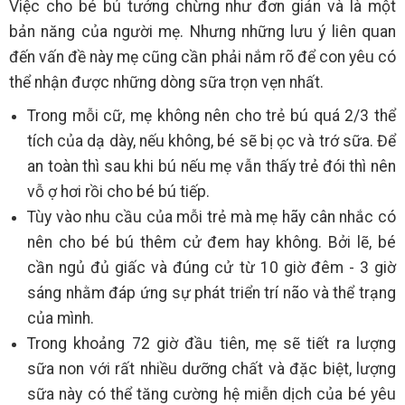
Việc cho bé bú tưởng chừng như đơn giản và là một
bản năng của người mẹ. Nhưng những lưu ý liên quan
đến vấn đề này mẹ cũng cần phải nắm rõ để con yêu có
thể nhận được những dòng sữa trọn vẹn nhất.
Trong mỗi cữ, mẹ không nên cho trẻ bú quá 2/3 thể
tích của dạ dày, nếu không, bé sẽ bị ọc và trớ sữa. Để
an toàn thì sau khi bú nếu mẹ vẫn thấy trẻ đói thì nên
vỗ ợ hơi rồi cho bé bú tiếp.
Tùy vào nhu cầu của mỗi trẻ mà mẹ hãy cân nhắc có
nên cho bé bú thêm cử đem hay không. Bởi lẽ, bé
cần ngủ đủ giấc và đúng cử từ 10 giờ đêm - 3 giờ
sáng nhằm đáp ứng sự phát triển trí não và thể trạng
của mình.
Trong khoảng 72 giờ đầu tiên, mẹ sẽ tiết ra lượng
sữa non với rất nhiều dưỡng chất và đặc biệt, lượng
sữa này có thể tăng cường hệ miễn dịch của bé yêu