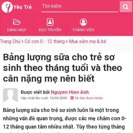
Yêu Trẻ
DANH MỤC
ĐỌC TRUYỆN
THÀNH VIÊN
Trang Chủ
Có con 0 - 12 tháng
Mua sắm mẹ & bé
Bảng lượng sữa cho trẻ sơ
sinh theo tháng tuổi và theo
cân nặng mẹ nên biết
Được viết bởi
Nguyen Hien Anh
Cập nhật lần cuối: 15/05/2020
Tài liệu tham khảo
Bảng lượng sữa cho trẻ sơ sinh luôn là một trong
những vấn đề quan trọng, được các mẹ chăm con 0-
12 tháng quan tâm nhiều nhất. Tùy theo từng tháng