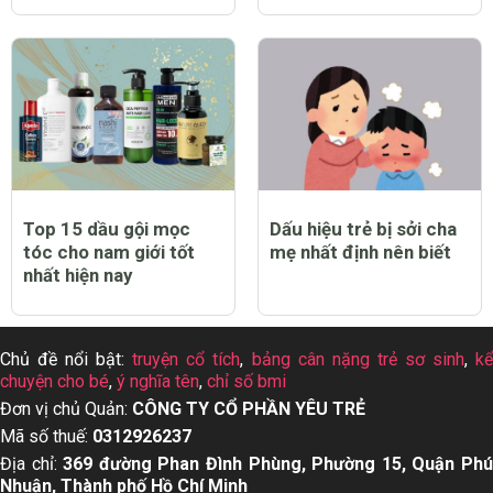
Top 12 thuốc tẩy quần
Top 13 dầu gội cho da
áo trắng sạch tốt nhất
dầu tốt nhất hiện nay
hiện nay
Top 15 dầu gội mọc
Dấu hiệu trẻ bị sởi cha
tóc cho nam giới tốt
mẹ nhất định nên biết
nhất hiện nay
Chủ đề nổi bật:
truyện cổ tích
,
bảng cân nặng trẻ sơ sinh
,
k
chuyện cho bé
,
ý nghĩa tên
,
chỉ số bmi