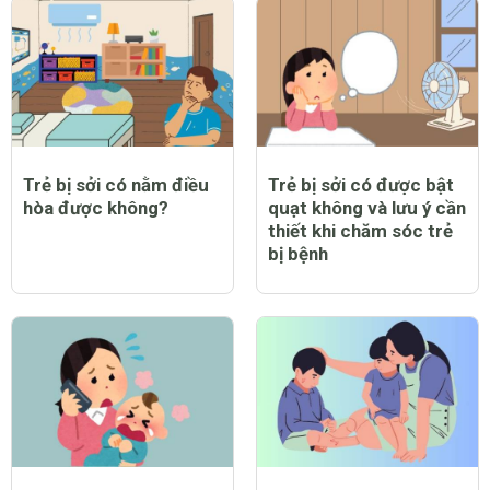
CHỦ ĐỀ MỚI
Trẻ bị sởi có nằm điều
Trẻ bị sởi có được bật
hòa được không?
quạt không và lưu ý cần
thiết khi chăm sóc trẻ
bị bệnh