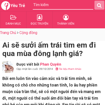
Yêu Trẻ
DANH MỤC
ĐỌC TRUYỆN
THÀNH VIÊN
Trang Chủ
Cộng đồng
Ai sẽ sưởi ấm trái tim em đi
qua mùa đông lạnh giá?
Được viết bởi
Phan Quyên
Cập nhật lần cuối: 09/10/2014
Tài liệu tham khảo
Bởi em luôn tin vào cảm xúc và trái tim mình, sẽ
không có chỗ cho những toan tính, lo âu hay phiền
muộn của trần thế, sẽ có một người đến và mang em
đi, một người có thể sưởi ấm đôi bàn tay và trái tim
nhỏ bé của em mỗi khi đông về. Em tin rồi sẽ có một