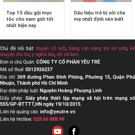
Top 15 dầu gội mọc
Dấu hiệu trẻ bị sởi cha
tóc cho nam giới tốt
mẹ nhất định nên biết
nhất hiện nay
Chủ đề nổi bật:
truyện cổ tích
,
bảng cân nặng trẻ sơ sinh
,
k
chuyện cho bé
,
ý nghĩa tên
,
chỉ số bmi
Đơn vị chủ Quản:
CÔNG TY CỔ PHẦN YÊU TRẺ
Mã số thuế:
0312926237
Địa chỉ:
369 đường Phan Đình Phùng, Phường 15, Quận Ph
Nhuận, Thành phố Hồ Chí Minh
Đại diện pháp luật:
Nguyễn Hoàng Phượng Linh
Giấy phép:
Giấy phép thiết lập mạng xã hội trên mạng s
555/GP-BTTTT,HN ngày 19/10/2015.
Liên hệ quảng cáo:
info@yeutre.vn
Liên hệ Hotline:
028 66 888 99