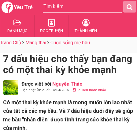
Yêu Trẻ
DANH MỤC
ĐỌC TRUYỆN
THÀNH VIÊN
Trang Chủ
Mang thai
Cuộc sống mẹ bầu
7 dấu hiệu cho thấy bạn đang
có một thai kỳ khỏe mạnh
Được viết bởi
Nguyễn Thảo
Cập nhật lần cuối: 14/04/2015
Tài liệu tham khảo
Có một thai kỳ khỏe mạnh là mong muốn lớn lao nhất
của tất cả các mẹ bầu. Và 7 dấu hiệu dưới đây sẽ giúp
mẹ bầu "nhận diện" được tình trạng sức khỏe thai kỳ
của mình.