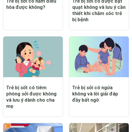
Trẻ bị sởi có nằm điều
Trẻ bị sởi có được bật
hòa được không?
quạt không và lưu ý cần
thiết khi chăm sóc trẻ
bị bệnh
Trẻ bị sốt có tiêm
Trẻ bị sởi có ngứa
phòng sởi được không
không và lời giải đáp
và lưu ý dành cho cha
đầy bất ngờ
mẹ