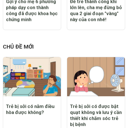
Gợi ý cho mẹ 6 phương
Để trẻ thành công khi
pháp dạy con thành
lớn lên, cha mẹ đừng bỏ
công đã được khoa học
qua 2 giai đoạn "vàng"
chứng minh
này của con nhé!
CHỦ ĐỀ MỚI
Trẻ bị sởi có nằm điều
Trẻ bị sởi có được bật
hòa được không?
quạt không và lưu ý cần
thiết khi chăm sóc trẻ
bị bệnh