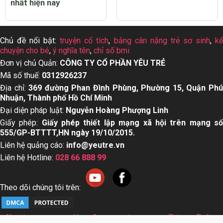
nhất hiện nay
Chủ đề nổi bật:
truyện cổ tích
,
bảng cân nặng trẻ sơ sinh
,
k
chuyện cho bé
,
ý nghĩa tên
,
chỉ số bmi
Đơn vị chủ Quản:
CÔNG TY CỔ PHẦN YÊU TRẺ
Mã số thuế:
0312926237
Địa chỉ:
369 đường Phan Đình Phùng, Phường 15, Quận Ph
Nhuận, Thành phố Hồ Chí Minh
Đại diện pháp luật:
Nguyễn Hoàng Phượng Linh
Giấy phép:
Giấy phép thiết lập mạng xã hội trên mạng s
555/GP-BTTTT,HN ngày 19/10/2015.
Liên hệ quảng cáo:
info@yeutre.vn
Liên hệ Hotline:
028 66 888 99
Theo dõi chúng tôi trên:
About us
User Agreement
Privacy Policy