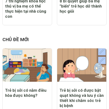
7 thí nghiệm khoa học
8 bí quyết giúp ba mẹ
thú vị ba mẹ có thể
"biến" trẻ học dở thành
thực hiện tại nhà cùng
học giỏi
con
CHỦ ĐỀ MỚI
Trẻ bị sởi có nằm điều
Trẻ bị sởi có được bật
hòa được không?
quạt không và lưu ý cần
thiết khi chăm sóc trẻ
bị bệnh