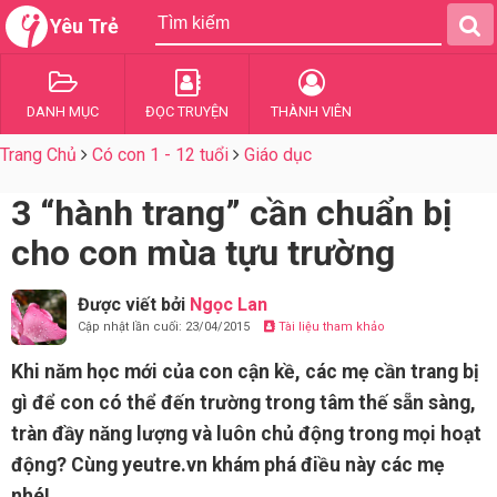
Yêu Trẻ
DANH MỤC
ĐỌC TRUYỆN
THÀNH VIÊN
Trang Chủ
Có con 1 - 12 tuổi
Giáo dục
3 “hành trang” cần chuẩn bị
cho con mùa tựu trường
Được viết bởi
Ngọc Lan
Cập nhật lần cuối: 23/04/2015
Tài liệu tham khảo
Khi năm học mới của con cận kề, các mẹ cần trang bị
gì để con có thể đến trường trong tâm thế sẵn sàng,
tràn đầy năng lượng và luôn chủ động trong mọi hoạt
động? Cùng yeutre.vn khám phá điều này các mẹ
nhé!