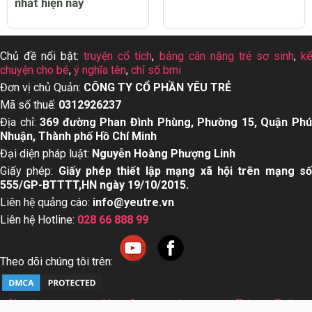
nhất hiện nay
Chủ đề nổi bật:
truyện cổ tích
,
bảng cân nặng trẻ sơ sinh
,
k
chuyện cho bé
,
ý nghĩa tên
,
chỉ số bmi
Đơn vị chủ Quản:
CÔNG TY CỔ PHẦN YÊU TRẺ
Mã số thuế:
0312926237
Địa chỉ:
369 đường Phan Đình Phùng, Phường 15, Quận Ph
Nhuận, Thành phố Hồ Chí Minh
Đại diện pháp luật:
Nguyễn Hoàng Phượng Linh
Giấy phép:
Giấy phép thiết lập mạng xã hội trên mạng s
555/GP-BTTTT,HN ngày 19/10/2015.
Liên hệ quảng cáo:
info@yeutre.vn
Liên hệ Hotline:
028 66 888 99
Theo dõi chúng tôi trên:
About us
User Agreement
Privacy Policy