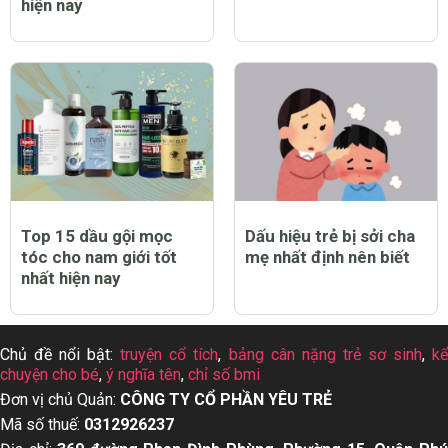
hiện nay
Top 15 dầu gội mọc
Dấu hiệu trẻ bị sởi cha
tóc cho nam giới tốt
mẹ nhất định nên biết
nhất hiện nay
Chủ đề nổi bật:
truyện cổ tích
,
bảng cân nặng trẻ sơ sinh
,
k
chuyện cho bé
,
ý nghĩa tên
,
chỉ số bmi
Đơn vị chủ Quản:
CÔNG TY CỔ PHẦN YÊU TRẺ
Mã số thuế:
0312926237