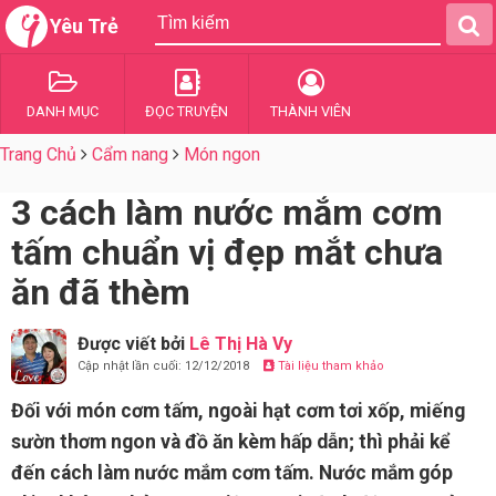
Yêu Trẻ
DANH MỤC
ĐỌC TRUYỆN
THÀNH VIÊN
Trang Chủ
Cẩm nang
Món ngon
3 cách làm nước mắm cơm
tấm chuẩn vị đẹp mắt chưa
ăn đã thèm
Được viết bởi
Lê Thị Hà Vy
Cập nhật lần cuối: 12/12/2018
Tài liệu tham khảo
Đối với món cơm tấm, ngoài hạt cơm tơi xốp, miếng
sườn thơm ngon và đồ ăn kèm hấp dẫn; thì phải kể
đến cách làm nước mắm cơm tấm. Nước mắm góp