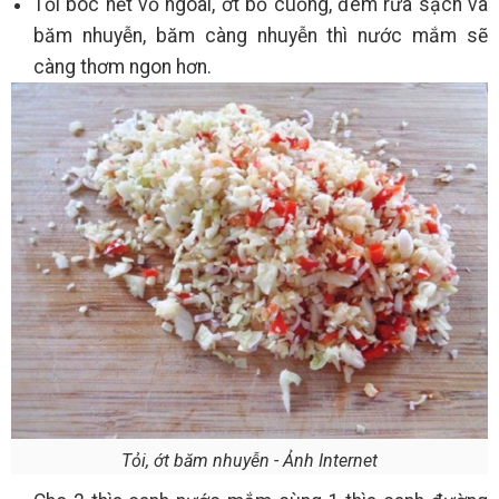
Tỏi bóc hết vỏ ngoài, ớt bỏ cuống, đem rửa sạch và
băm nhuyễn, băm càng nhuyễn thì nước mắm sẽ
càng thơm ngon hơn.
Tỏi, ớt băm nhuyễn - Ảnh Internet