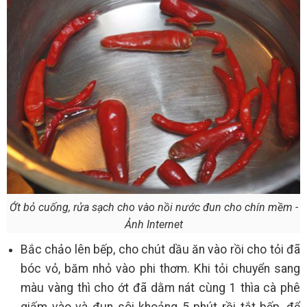
Ớt bỏ cuống, rửa sạch cho vào nồi nước đun cho chín mềm -
Ảnh Internet
Bắc chảo lên bếp, cho chút dầu ăn vào rồi cho tỏi đã
bóc vỏ, băm nhỏ vào phi thơm. Khi tỏi chuyển sang
màu vàng thì cho ớt đã dằm nát cùng 1 thìa cà phê
giấm vào và đun sôi khoảng 5 phút rồi tắt bếp, để