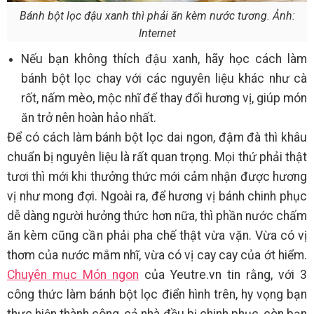
Bánh bột lọc đậu xanh thì phải ăn kèm nước tương. Ảnh:
Internet
Nếu bạn không thích đậu xanh, hãy học cách làm
bánh bột lọc chay với các nguyên liệu khác như cà
rốt, nấm mèo, mộc nhĩ để thay đổi hương vị, giúp món
ăn trở nên hoàn hảo nhất.
Để có cách làm bánh bột lọc dai ngon, đậm đà thì khâu
chuẩn bị nguyên liệu là rất quan trọng. Mọi thứ phải thật
tươi thì mới khi thưởng thức mới cảm nhận được hương
vị như mong đợi. Ngoài ra, để hương vị bánh chinh phục
dễ dàng người hưởng thức hơn nữa, thì phần nước chấm
ăn kèm cũng cần phải pha chế thật vừa vặn. Vừa có vị
thơm của nước mắm nhĩ, vừa có vị cay cay của ớt hiểm.
Chuyên mục Món ngon
của Yeutre.vn tin rằng, với 3
công thức làm bánh bột lọc điển hình trên, hy vọng bạn
thực hiện thành công, cả nhà đều bị chinh phục, còn bạn