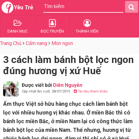
Yêu Trẻ
DANH MỤC
ĐỌC TRUYỆN
THÀNH VIÊN
Trang Chủ
Cẩm nang
Món ngon
3 cách làm bánh bột lọc ngon
đúng hương vị xứ Huế
Được viết bởi
Diên Nguyễn
Cập nhật lần cuối: 28/07/2019
Tài liệu tham khảo
Ẩm thực Việt sở hữu hàng chục cách làm bánh bột
lọc với nhiều hương vị khác nhau. Ở miền Bắc thì có
bánh lọc miền Bắc, ở miền Nam lại có công thức làm
bánh bột lọc của miền Nam. Thế nhưng, hương vị từ
chiếc bánh lọc dai ngon, đậm vị thì chỉ có ở xứ Huế