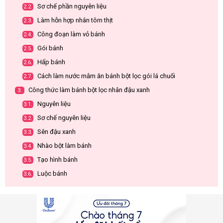
Sơ chế phần nguyên liệu
2.2.
Làm hỗn hợp nhân tôm thịt
2.3.
Công đoạn làm vỏ bánh
2.4.
Gói bánh
2.5.
Hấp bánh
2.6.
Cách làm nước mắm ăn bánh bột lọc gói lá chuối
2.7.
Công thức làm bánh bột lọc nhân đậu xanh
3.
Nguyên liệu
3.1.
Sơ chế nguyên liệu
3.2.
Sên đậu xanh
3.3.
Nhào bột làm bánh
3.4.
Tạo hình bánh
3.5.
Luộc bánh
3.6.