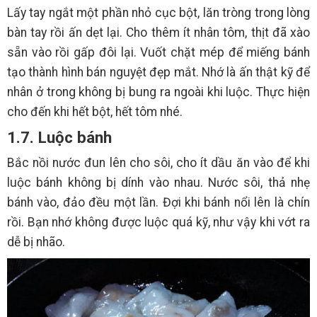
Lấy tay ngắt một phần nhỏ cục bột, lăn tròng trong lòng
bàn tay rồi ấn dẹt lại. Cho thêm ít nhân tôm, thịt đã xào
sẵn vào rồi gấp đôi lại. Vuốt chặt mép để miếng bánh
tạo thành hình bán nguyệt đẹp mắt. Nhớ là ấn thật kỹ để
nhân ở trong không bị bung ra ngoài khi luộc. Thực hiện
cho đến khi hết bột, hết tôm nhé.
1.7. Luộc bánh
Bắc nồi nước đun lên cho sôi, cho ít dầu ăn vào để khi
luộc bánh không bị dính vào nhau. Nước sôi, thả nhẹ
bánh vào, đảo đều một lần. Đợi khi bánh nổi lên là chín
rồi. Bạn nhớ không được luộc quá kỹ, như vậy khi vớt ra
dễ bị nhão.