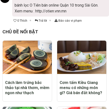
bánh lọc O Tiên bán online Quận 10 trong Sài Gòn.
Xem menu : http://otien.vnn.mn
0 Thích
Trả lời
Báo cáo vi phạm
CHỦ ĐỀ NỔI BẬT
Cách làm trứng bắc
Cơm tấm Kiều Giang
thảo tại nhà thơm, mềm
menu có những món
ngon như thạch
gì? Giá bán đắt không?