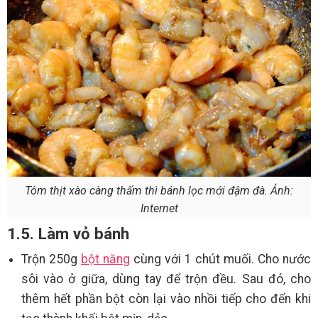
Tôm thịt xào càng thấm thì bánh lọc mới đậm đà. Ảnh:
Internet
1.5. Làm vỏ bánh
Trộn 250g
bột năng
cùng với 1 chút muối. Cho nước
sôi vào ở giữa, dùng tay để trộn đều. Sau đó, cho
thêm hết phần bột còn lại vào nhồi tiếp cho đến khi