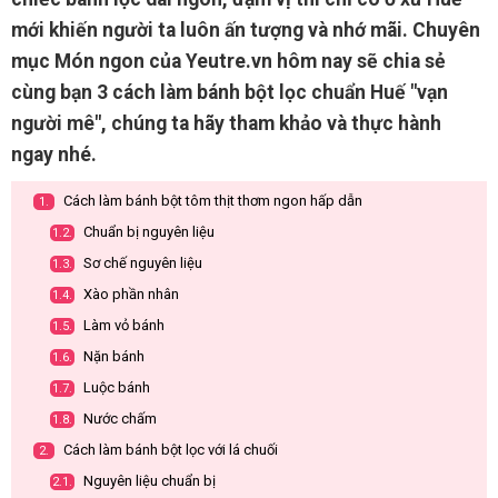
mới khiến người ta luôn ấn tượng và nhớ mãi. Chuyên
mục Món ngon của Yeutre.vn hôm nay sẽ chia sẻ
cùng bạn 3 cách làm bánh bột lọc chuẩn Huế "vạn
người mê", chúng ta hãy tham khảo và thực hành
ngay nhé.
Cách làm bánh bột tôm thịt thơm ngon hấp dẫn
1.
Chuẩn bị nguyên liệu
1.2.
Sơ chế nguyên liệu
1.3.
Xào phần nhân
1.4.
Làm vỏ bánh
1.5.
Nặn bánh
1.6.
Luộc bánh
1.7.
Nước chấm
1.8.
Cách làm bánh bột lọc với lá chuối
2.
Nguyên liệu chuẩn bị
2.1.