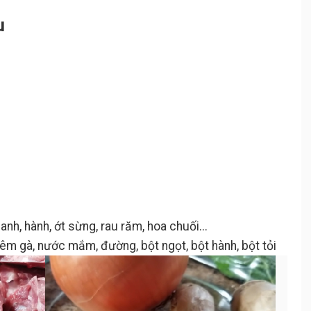
u
hanh, hành, ớt sừng, rau răm, hoa chuối...
t nêm gà, nước mắm, đường, bột ngọt, bột hành, bột tỏi