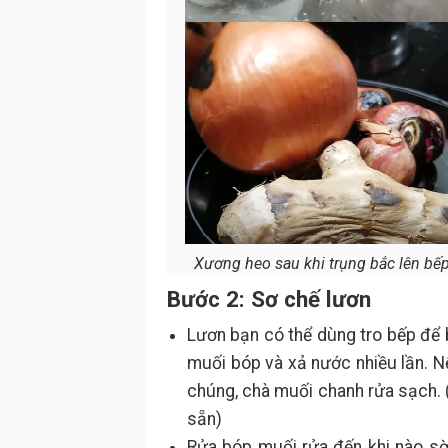
Xương heo sau khi trụng bắc lên bếp 
Bước 2: Sơ chế lươn
Lươn bạn có thể dùng tro bếp để 
muối bóp và xả nước nhiều lần. N
chúng, chà muối chanh rửa sạch. 
sẵn)
Rửa bóp muối rửa đến khi nào sờ 