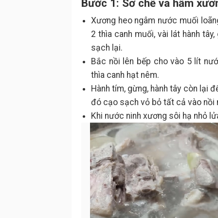
Bước 1: Sơ chế và hầm xươ
Xương heo ngâm nước muối loãng 1
2 thìa canh muối, vài lát hành tâ
sạch lại.
Bắc nồi lên bếp cho vào 5 lít n
thìa canh hạt nêm.
Hành tím, gừng, hành tây còn lại
đó cạo sạch vỏ bỏ tất cả vào nồi
Khi nước ninh xương sôi hạ nhỏ lửa,