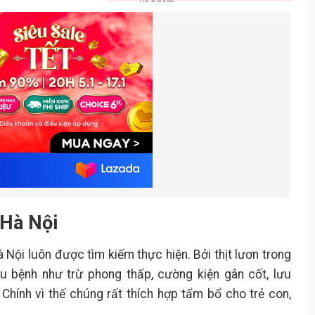
và ngâm
Bước 5: Hoàn thành món ăn
.
Cách nấu miến lươn Nghệ An
2.
Chuẩn bị nguyên liệu
2.1.
Các bước thực hiện
2.2.
Bước 1: Sơ chế nguyên liệu
.
Bước 2: Sơ chế và ninh xương
.
ống
Bước 3: Sơ chế và ướp lươn
.
Bước 4: Xào lươn
.
Bước 5: Hoàn thành nước
.
dùng
 Hà Nội
 Nội luôn được tìm kiếm thực hiện. Bởi thịt lươn trong
u bệnh như trừ phong thấp, cường kiện gân cốt, lưu
. Chính vì thế chúng rất thích hợp tẩm bổ cho trẻ con,