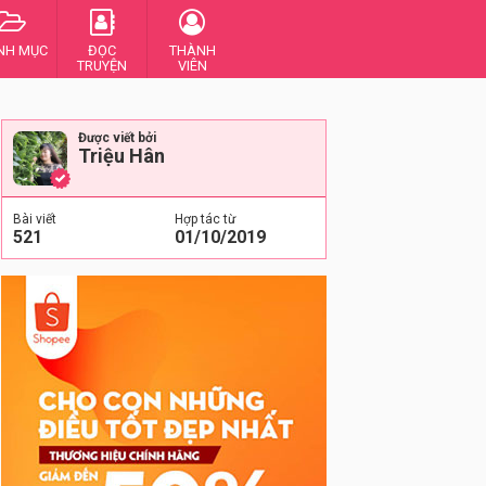
NH MỤC
ĐỌC
THÀNH
TRUYỆN
VIÊN
Được viết bởi
Triệu Hân
Bài viết
Hợp tác từ
521
01/10/2019