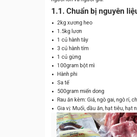
1.1. Chuẩn bị nguyên liệ
2kg xương heo
1.5kg lươn
1 củ hành tây
3 củ hành tím
1 củ gừng
100gram bột mì
Hành phi
Sa tế
500gram miến dong
Rau ăn kèm: Giá, ngò gai, ngò rí, c
Gia vị: Muối, dầu ăn, hạt tiêu, hạ