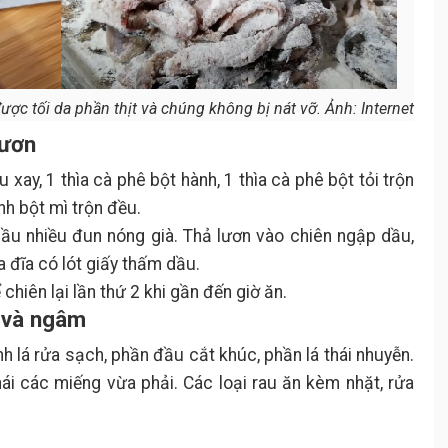
 được tối da phần thịt và chúng không bị nát vỡ. Ảnh: Internet
lươn
u xay, 1 thìa cà phê bột hành, 1 thìa cà phê bột tỏi trộn
nh bột mì trộn đều.
ầu nhiều đun nóng già. Thả lươn vào chiên ngập dầu,
a đĩa có lót giấy thấm dầu.
chiên lại lần thứ 2 khi gần đến giờ ăn.
u và ngâm
nh lá rửa sạch, phần đầu cắt khúc, phần lá thái nhuyễn.
ái các miếng vừa phải. Các loại rau ăn kèm nhặt, rửa