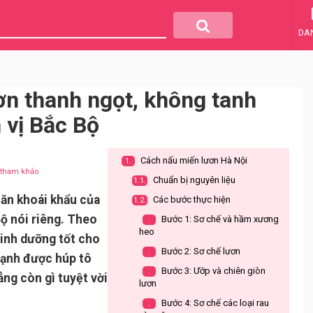
DA
ơn thanh ngọt, không tanh
 vị Bắc Bộ
Cách nấu miến lươn Hà Nội
1.
u tham khảo
Chuẩn bị nguyên liệu
1.1.
ăn khoái khẩu của
Các bước thực hiện
1.2.
ộ nói riêng. Theo
Bước 1: Sơ chế và hầm xương
.
heo
dinh dưỡng tốt cho
Bước 2: Sơ chế lươn
.
lạnh được húp tô
Bước 3: Ướp và chiên giòn
.
ẳng còn gì tuyệt vời
lươn
Bước 4: Sơ chế các loại rau
.