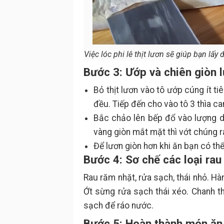
Việc lóc phi lê thịt lươn sẽ giúp bạn lấy
Bước 3: Ướp và chiên giòn 
Bỏ thịt lươn vào tô ướp cúng ít tiê
đều. Tiếp đến cho vào tô 3 thìa ca
Bắc chảo lên bếp đổ vào lượng d
vàng giòn mắt mặt thì vớt chúng r
Để lươn giòn hơn khi ăn bạn có thể 
Bước 4: Sơ chế các loại ra
Rau răm nhặt, rửa sạch, thái nhỏ. Hà
Ớt sừng rửa sạch thái xéo. Chanh th
sạch để ráo nước.
Bước 5: Hoàn thành món ăn