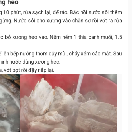
ng heo
0 phút, rửa sạch lại, để ráo. Bắc nồi nước sôi thêm
y, gừng. Nước sôi cho xương vào chần sơ rồi vớt ra rửa
ước bỏ xương heo vào. Nêm nếm 1 thìa canh muối, 1.5
 để lên bếp nướng thơm dậy mùi, cháy xém các mắt. Sau
 ninh nước dùng xương heo.
 vớt bọt rồi đậy nắp lại.