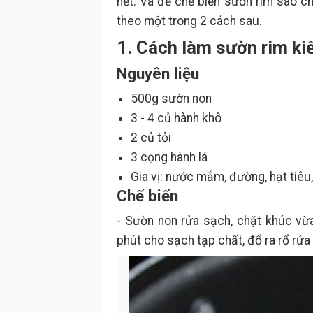
hết. Và để chế biến sườn rim sao c
theo một trong 2 cách sau.
1. Cách làm sườn rim ki
Nguyên liệu
500g sườn non
3 - 4 củ hành khô
2 củ tỏi
3 cọng hành lá
Gia vị: nước mắm, đường, hạt tiêu
Chế biến
- Sườn non rửa sạch, chặt khúc vừ
phút cho sạch tạp chất, đổ ra rổ rửa 