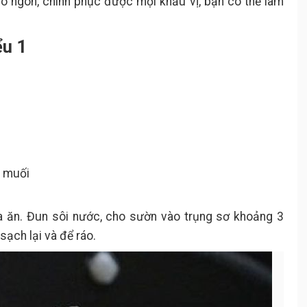
ho ngon, chinh phục được mọi khẩu vị, bạn có thể làm
ểu 1
, muối
a ăn. Đun sôi nước, cho sườn vào trụng sơ khoảng 3
sạch lại và để ráo.