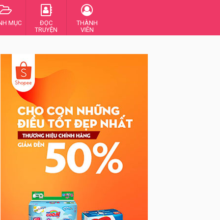
NH MỤC
ĐỌC
THÀNH
TRUYỆN
VIÊN