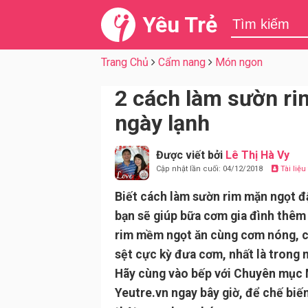
Yêu Trẻ
Trang Chủ
Cẩm nang
Món ngon
2 cách làm sườn r
ngày lạnh
Được viết bởi
Lê Thị Hà Vy
Cập nhật lần cuối: 04/12/2018
Tài liệ
Biết cách làm sườn rim mặn ngọt 
bạn sẽ giúp bữa cơm gia đình thê
rim mềm ngọt ăn cùng cơm nóng, c
sệt cực kỳ đưa cơm, nhất là trong 
Hãy cùng vào bếp với Chuyên mục
Yeutre.vn ngay bây giờ, để chế bi