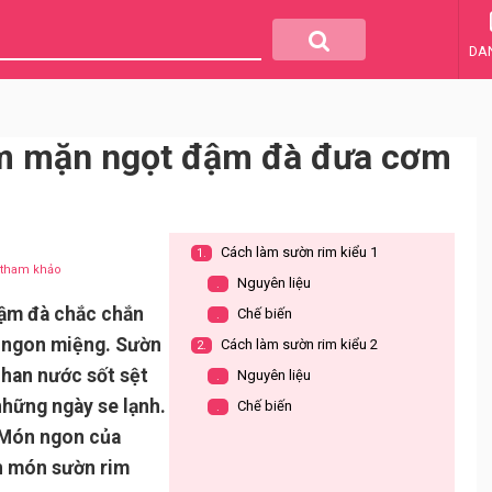
DA
im mặn ngọt đậm đà đưa cơm
Cách làm sườn rim kiểu 1
1.
u tham khảo
Nguyên liệu
.
đậm đà chắc chắn
Chế biến
.
m ngon miệng. Sườn
Cách làm sườn rim kiểu 2
2.
han nước sốt sệt
Nguyên liệu
.
những ngày se lạnh.
Chế biến
.
 Món ngon của
ến món sườn rim