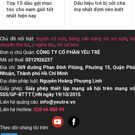
Top 15 dầu gội mọc
Dấu hiệu trẻ bị sởi cha
tóc cho nam giới tốt
mẹ nhất định nên biết
nhất hiện nay
Chủ đề nổi bật:
truyện cổ tích
,
bảng cân nặng trẻ sơ sinh
,
k
chuyện cho bé
,
ý nghĩa tên
,
chỉ số bmi
Đơn vị chủ Quản:
CÔNG TY CỔ PHẦN YÊU TRẺ
Mã số thuế:
0312926237
Địa chỉ:
369 đường Phan Đình Phùng, Phường 15, Quận Ph
Nhuận, Thành phố Hồ Chí Minh
Đại diện pháp luật:
Nguyễn Hoàng Phượng Linh
Giấy phép:
Giấy phép thiết lập mạng xã hội trên mạng s
555/GP-BTTTT,HN ngày 19/10/2015.
Liên hệ quảng cáo:
info@yeutre.vn
Liên hệ Hotline:
028 66 888 99
Theo dõi chúng tôi trên: