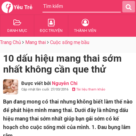
Yêu Trẻ
DANH MỤC
ĐỌC TRUYỆN
THÀNH VIÊN
Trang Chủ
Mang thai
Cuộc sống mẹ bầu
10 dấu hiệu mang thai sớm
nhất không cần que thử
Được viết bởi
Nguyễn Chi
Cập nhật lần cuối: 27/03/2016
Tài liệu tham khảo
Bạn đang mong có thai nhưng không biết làm thế nào
để phát hiện mình mang thai. Dưới đây là những dấu
hiệu mang thai sớm nhất giúp bạn gái sớm có kế
hoạch cho cuộc sống mới của mình. 1. Đau bụng lâm
râm