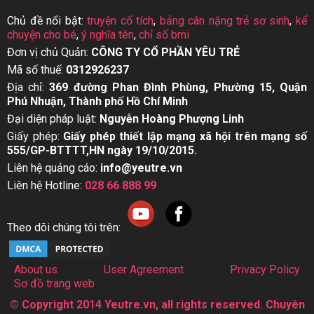
Chủ đề nổi bật:
truyện cổ tích
,
bảng cân nặng trẻ sơ sinh
,
kể
chuyện cho bé
,
ý nghĩa tên
,
chỉ số bmi
Đơn vị chủ Quản:
CÔNG TY CỔ PHẦN YÊU TRẺ
Mã số thuế:
0312926237
Địa chỉ:
369 đường Phan Đình Phùng, Phường 15, Quận
Phú Nhuận, Thành phố Hồ Chí Minh
Đại diện pháp luật:
Nguyễn Hoàng Phượng Linh
Giấy phép:
Giấy phép thiết lập mạng xã hội trên mạng số
555/GP-BTTTT,HN ngày 19/10/2015.
Liên hệ quảng cáo:
info@yeutre.vn
Liên hệ Hotline:
028 66 888 99
Theo dõi chúng tôi trên:
About us
User Agreement
Privacy Policy
Sơ đồ trang web
© Copyright 2014 Yeutre.vn, all rights reserved. Chuyên