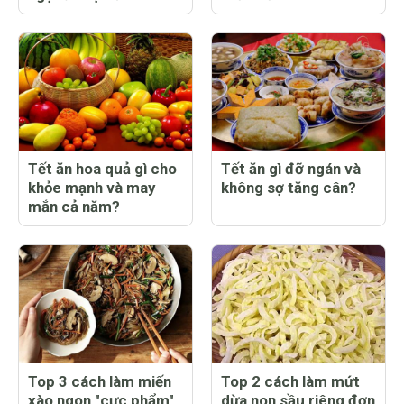
Tết ăn hoa quả gì cho
Tết ăn gì đỡ ngán và
khỏe mạnh và may
không sợ tăng cân?
mắn cả năm?
Top 3 cách làm miến
Top 2 cách làm mứt
xào ngon "cực phẩm"
dừa non sầu riêng đơn