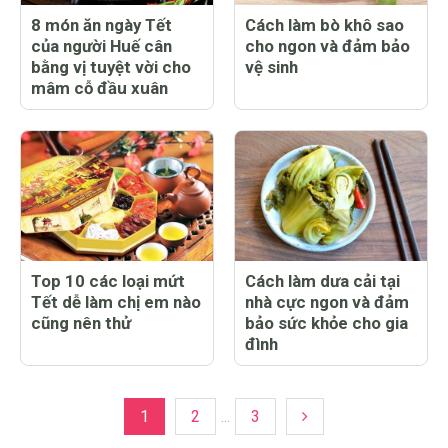
8 món ăn ngày Tết
Cách làm bò khô sao
của người Huế cân
cho ngon và đảm bảo
bằng vị tuyệt vời cho
vệ sinh
mâm cỗ đầu xuân
Top 10 các loại mứt
Cách làm dưa cải tại
Tết dễ làm chị em nào
nhà cực ngon và đảm
cũng nên thử
bảo sức khỏe cho gia
đình
1
2
...
3