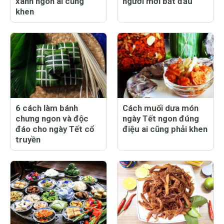
xanh ngon ai cũng
người mới bắt đầu
khen
6 cách làm bánh
Cách muối dưa món
chưng ngon và độc
ngày Tết ngon đúng
đáo cho ngày Tết cổ
điệu ai cũng phải khen
truyền