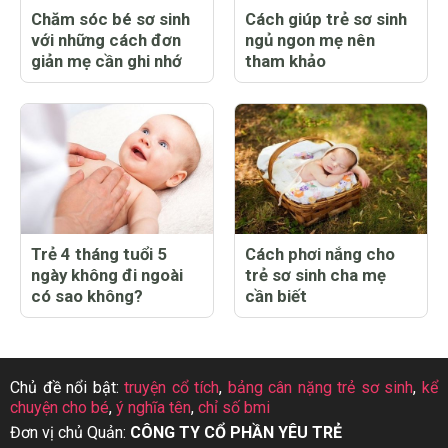
Chăm sóc bé sơ sinh
Cách giúp trẻ sơ sinh
với những cách đơn
ngủ ngon mẹ nên
giản mẹ cần ghi nhớ
tham khảo
Trẻ 4 tháng tuổi 5
Cách phơi nắng cho
ngày không đi ngoài
trẻ sơ sinh cha mẹ
có sao không?
cần biết
Chủ đề nổi bật:
truyện cổ tích
,
bảng cân nặng trẻ sơ sinh
,
kể
chuyện cho bé
,
ý nghĩa tên
,
chỉ số bmi
Đơn vị chủ Quản:
CÔNG TY CỔ PHẦN YÊU TRẺ