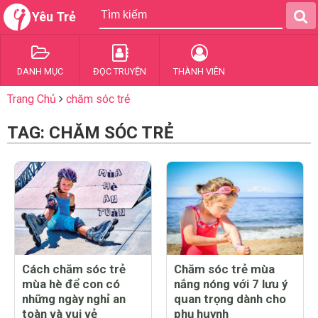
Yêu Trẻ
DANH MỤC
ĐỌC TRUYỆN
THÀNH VIÊN
Trang Chủ
chăm sóc trẻ
TAG: CHĂM SÓC TRẺ
Cách chăm sóc trẻ
Chăm sóc trẻ mùa
mùa hè để con có
nắng nóng với 7 lưu ý
những ngày nghỉ an
quan trọng dành cho
toàn và vui vẻ
phụ huynh