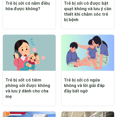
Trẻ bị sởi có nằm điều
Trẻ bị sởi có được bật
hòa được không?
quạt không và lưu ý cần
thiết khi chăm sóc trẻ
bị bệnh
Trẻ bị sốt có tiêm
Trẻ bị sởi có ngứa
phòng sởi được không
không và lời giải đáp
và lưu ý dành cho cha
đầy bất ngờ
mẹ