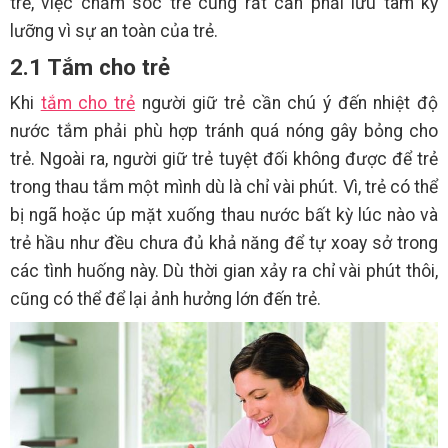
trẻ, việc chăm sóc trẻ cũng rất cần phải lưu tâm kỹ
lưỡng vì sự an toàn của trẻ.
2.1 Tắm cho trẻ
Khi
tắm cho trẻ
người giữ trẻ cần chú ý đến nhiệt độ
nước tắm phải phù hợp tránh quá nóng gây bỏng cho
trẻ. Ngoài ra, người giữ trẻ tuyệt đối không được để trẻ
trong thau tắm một mình dù là chỉ vài phút. Vì, trẻ có thể
bị ngã hoặc úp mặt xuống thau nước bất kỳ lúc nào và
trẻ hầu như đều chưa đủ khả năng để tự xoay sở trong
các tình huống này. Dù thời gian xảy ra chỉ vài phút thôi,
cũng có thể để lại ảnh hưởng lớn đến trẻ.