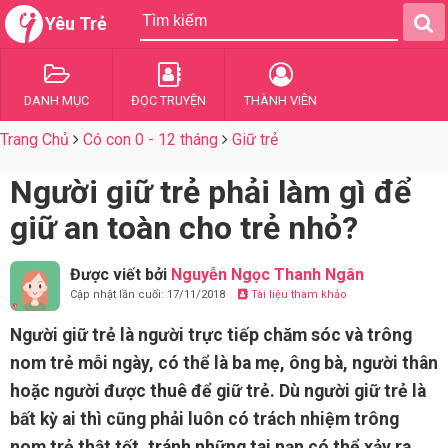
Yêu Trẻ
DANH MỤC
ĐỌC TRUYỆN
THÀNH VIÊN
Trang Chủ
Có con 0 - 12 tháng
Giữ trẻ
Người giữ trẻ phải làm gì để
giữ an toàn cho trẻ nhỏ?
Được viết bởi
Nguyễn Ngọc Thanh Ngân
Cập nhật lần cuối: 17/11/2018
Tài liệu tham khảo
Người giữ trẻ là người trực tiếp chăm sóc và trông
nom trẻ mỗi ngày, có thể là ba mẹ, ông bà, người thân
hoặc người được thuê để giữ trẻ. Dù người giữ trẻ là
bất kỳ ai thì cũng phải luôn có trách nhiệm trông
nom trẻ thật tốt, tránh những tai nạn có thể xảy ra