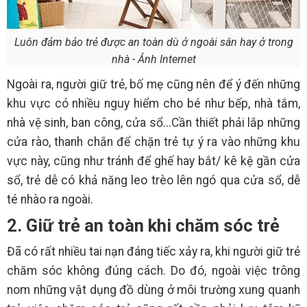
Luôn đảm bảo trẻ được an toàn dù ở ngoài sân hay ở trong
nhà - Ảnh Internet
Ngoài ra, người giữ trẻ, bố mẹ cũng nên để ý đến những
khu vực có nhiều nguy hiểm cho bé như bếp, nhà tắm,
nhà vệ sinh, ban công, cửa sổ...Cần thiết phải lắp những
cửa rào, thanh chắn để chặn trẻ tự ý ra vào những khu
vực này, cũng như tránh để ghế hay bắt/ kê kệ gần cửa
sổ, trẻ dễ có khả năng leo trèo lên ngó qua cửa sổ, dễ
té nhào ra ngoài.
2. Giữ trẻ an toàn khi chăm sóc trẻ
Đã có rất nhiều tai nạn đáng tiếc xảy ra, khi người giữ trẻ
chăm sóc không đúng cách. Do đó, ngoài việc trông
nom những vật dụng đồ dùng ở môi trường xung quanh