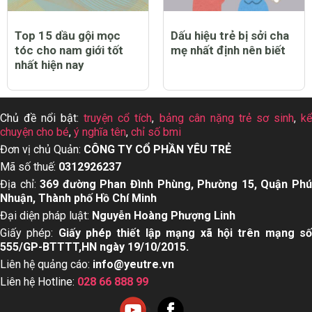
Top 15 dầu gội mọc
Dấu hiệu trẻ bị sởi cha
tóc cho nam giới tốt
mẹ nhất định nên biết
nhất hiện nay
Chủ đề nổi bật:
truyện cổ tích
,
bảng cân nặng trẻ sơ sinh
,
k
chuyện cho bé
,
ý nghĩa tên
,
chỉ số bmi
Đơn vị chủ Quản:
CÔNG TY CỔ PHẦN YÊU TRẺ
Mã số thuế:
0312926237
Địa chỉ:
369 đường Phan Đình Phùng, Phường 15, Quận Ph
Nhuận, Thành phố Hồ Chí Minh
Đại diện pháp luật:
Nguyễn Hoàng Phượng Linh
Giấy phép:
Giấy phép thiết lập mạng xã hội trên mạng s
555/GP-BTTTT,HN ngày 19/10/2015.
Liên hệ quảng cáo:
info@yeutre.vn
Liên hệ Hotline:
028 66 888 99