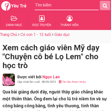
Yêu Trẻ
DANH MỤC
ĐỌC TRUYỆN
THÀNH VIÊN
Trang Chủ
Có con 1 - 12 tuổi
Giáo dục
Xem cách giáo viên Mỹ dạy
"Chuyện cô bé Lọ Lem" cho
học trò
Được viết bởi
Ngọc Lan
Cập nhật lần cuối: 28/05/2015
Tài liệu tham khảo
Qua bài giảng dưới đây, người thầy giáo chẳng khác
một thiên thần. Ông đem lại cho lũ trẻ niềm tin về sự
công bằng công bằng, tình yêu thương, tinh thần