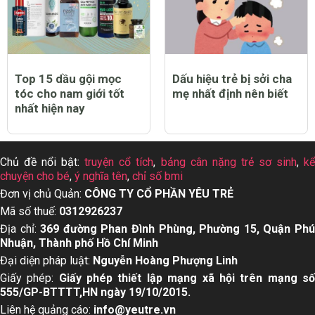
Top 15 dầu gội mọc
Dấu hiệu trẻ bị sởi cha
tóc cho nam giới tốt
mẹ nhất định nên biết
nhất hiện nay
Chủ đề nổi bật:
truyện cổ tích
,
bảng cân nặng trẻ sơ sinh
,
k
chuyện cho bé
,
ý nghĩa tên
,
chỉ số bmi
Đơn vị chủ Quản:
CÔNG TY CỔ PHẦN YÊU TRẺ
Mã số thuế:
0312926237
Địa chỉ:
369 đường Phan Đình Phùng, Phường 15, Quận Ph
Nhuận, Thành phố Hồ Chí Minh
Đại diện pháp luật:
Nguyễn Hoàng Phượng Linh
Giấy phép:
Giấy phép thiết lập mạng xã hội trên mạng s
555/GP-BTTTT,HN ngày 19/10/2015.
Liên hệ quảng cáo:
info@yeutre.vn