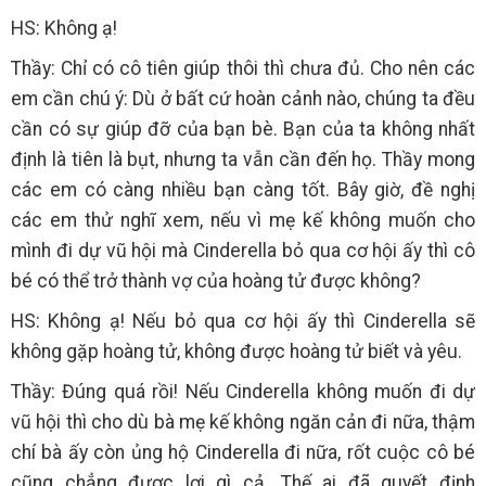
HS: Không ạ!
Thầy: Chỉ có cô tiên giúp thôi thì chưa đủ. Cho nên các
em cần chú ý: Dù ở bất cứ hoàn cảnh nào, chúng ta đều
cần có sự giúp đỡ của bạn bè. Bạn của ta không nhất
định là tiên là bụt, nhưng ta vẫn cần đến họ. Thầy mong
các em có càng nhiều bạn càng tốt. Bây giờ, đề nghị
các em thử nghĩ xem, nếu vì mẹ kế không muốn cho
mình đi dự vũ hội mà Cinderella bỏ qua cơ hội ấy thì cô
bé có thể trở thành vợ của hoàng tử được không?
HS: Không ạ! Nếu bỏ qua cơ hội ấy thì Cinderella sẽ
không gặp hoàng tử, không được hoàng tử biết và yêu.
Thầy: Đúng quá rồi! Nếu Cinderella không muốn đi dự
vũ hội thì cho dù bà mẹ kế không ngăn cản đi nữa, thậm
chí bà ấy còn ủng hộ Cinderella đi nữa, rốt cuộc cô bé
cũng chẳng được lợi gì cả. Thế ai đã quyết định