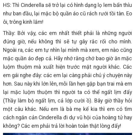
HS: Thì Cinderella sẽ trở lại có hình dạng lọ lem bẩn thỉu
như ban đầu, lại mặc bộ quần áo cũ rách rưới tồi tàn. Eo
ôi, trông kinh lắm!
Thầy: Bởi vậy, các em nhất thiết phải là những người
đúng giờ, nếu không thì sẽ tự gây rắc rối cho mình.
Ngoài ra, các em tự nhìn lại mình mà xem, em nào cũng
mặc quần áo đẹp cả. Hãy nhớ rằng chớ bao giờ ăn mặc
luộm thuộm mà xuất hiện trước mặt người khác. Các
em gái nghe đây: các em lại càng phải chú ý chuyện này
hơn. Sau này khi lớn lên, mỗi lần hẹn gặp bạn trai mà em
lại mặc luộm thuộm thì người ta có thể ngất lịm đấy
(Thầy làm bộ ngất lịm, cả lớp cười ồ). Bây giờ thầy hỏi
một câu khác. Nếu em là bà mẹ kế kia thì em có tìm
cách ngăn cản Cinderella đi dự vũ hội của hoàng tử hay
không? Các em phải trả lời hoàn toàn thật lòng đấy!