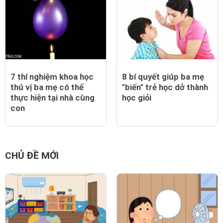
7 thí nghiệm khoa học
8 bí quyết giúp ba mẹ
thú vị ba mẹ có thể
"biến" trẻ học dở thành
thực hiện tại nhà cùng
học giỏi
con
CHỦ ĐỀ MỚI