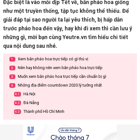
Đặc biệt là vào mỗi dịp Tết về, bắn pháo hoa giống
như một truyền thống, tập tục không thể thiếu. Để
giải đáp tại sao người ta lại yêu thích, bị hấp dẫn
trước pháo hoa đến vậy, hay khi đi xem thì cần lưu ý
những gì, mời bạn cùng Yeutre.vn tìm hiểu chi tiết
qua nội dung sau nhé.
Xem bắn pháo hoa trực tiếp có gì thú vị
1.
Nên hay không nên xem bắn pháo hoa trực tiếp
2.
Muốn xem bắn pháo hoa trực tiếp cần chuẩn bị gì
3.
Những địa điểm countdown 2020 lý tưởng nhất
4.
Hà Nội
4.1.
Đà Nẵng
4.2.
Thành phố Hồ Chí Minh
4.3.