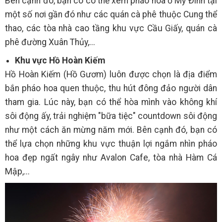
Bên cạnh đó, bạn có có thể xem pháo hoa ở Mỹ Đình tại
một số nơi gần đó như các quán cà phê thuộc Cung thể
thao, các tòa nhà cao tầng khu vực Cầu Giấy, quán cà
phê đường Xuân Thủy,...
Khu vực Hồ Hoàn Kiếm
Hồ Hoàn Kiếm (Hồ Gươm) luôn được chọn là địa điểm
bắn pháo hoa quen thuộc, thu hút đông đảo người dân
tham gia. Lúc này, bạn có thể hòa mình vào không khí
sôi động ấy, trải nghiệm "bữa tiệc" countdown sôi động
như một cách ăn mừng năm mới. Bên cạnh đó, bạn có
thể lựa chọn những khu vực thuận lợi ngắm nhìn pháo
hoa đẹp ngất ngây như Avalon Cafe, tòa nhà Hàm Cá
Mập,...