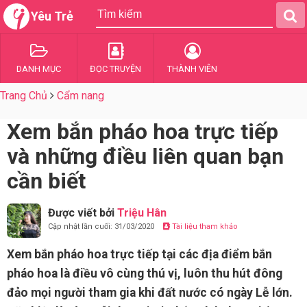
Yêu Trẻ
DANH MỤC
ĐỌC TRUYỆN
THÀNH VIÊN
Trang Chủ
Cẩm nang
Xem bắn pháo hoa trực tiếp
và những điều liên quan bạn
cần biết
Được viết bởi
Triệu Hân
Cập nhật lần cuối: 31/03/2020
Tài liệu tham khảo
Xem bắn pháo hoa trực tiếp tại các địa điểm bắn
pháo hoa là điều vô cùng thú vị, luôn thu hút đông
đảo mọi người tham gia khi đất nước có ngày Lễ lớn.