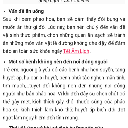
đông người. Ảnh: Internet
Vấn đề ăn uống
Sau khi xem pháo hoa, bạn sẽ cảm thấy đói bụng và
muốn ăn thứ gì đó. Lúc này, bạn nên chú ý đến vấn đề
vệ sinh thực phẩm, chọn những quán ăn sạch sẽ tránh
ăn những món văn vặt lề đường không che đậy để đảm
bảo an toàn sức khỏe ngày
Tết Âm Lịch
.
Một số bệnh không nên đến nơi đông người
Trẻ em, người già yếu có các bệnh như hen suyễn, tăng
huyết áp, hạ can xi huyết, bệnh phổi tắc nghẽn mãn tính,
tim mạch,...tuyệt đối không nên đến những nơi đông
người như bắn pháo hoa. Vì khi đến đây sự chen chút có
thể gây mệt, kích thích gây khói thuốc súng của pháo
hoa sẽ kích thích làm khó thở, huyết áp biến đổi đột
ngột làm nguy hiểm đến tính mạng.