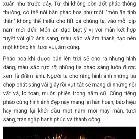
xuân như trước đây. Từ khi không còn đốt pháo thông
thường, có thể nói bắn pháo hoa như một "món ăn tinh
thần" không thể thiếu cho tất cả chúng ta, vào mỗi dịp
năm mới đến. Món ăn đặc biệt ý vị với màn kết hợp
tuyệt vời giữ ánh sáng, màu sắc và âm thanh, tạo nên
một không khí tươi vui, ấm cúng.
Pháo hoa khi được bắn lên trời sẽ cho ra những hình
dáng, màu sắc rực rỡ, những tia pháo sáng luôn được
xem là điềm lành. Người ta cho rằng hình ảnh những tia
chớp phát sáng vài giây rồi vụt tắt sẽ mang đi những nỗi
vất vả, lo toan, muộn phiền trong năm cũ. Cũng tiếng
pháo cùng hình ảnh đẹp này mang lại hân hoan, báo hiệu
hay mang lại khởi đầu một năm mới may mắn, tươi
sáng, tràn ngập hạnh phúc và thành công.