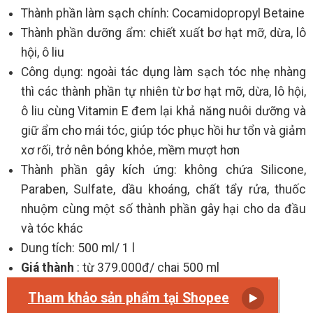
Thành phần làm sạch chính: Cocamidopropyl Betaine
Thành phần dưỡng ẩm: chiết xuất bơ hạt mỡ, dừa, lô
hội, ô liu
Công dụng: ngoài tác dụng làm sạch tóc nhẹ nhàng
thì các thành phần tự nhiên từ bơ hạt mỡ, dừa, lô hội,
ô liu cùng Vitamin E đem lại khả năng nuôi dưỡng và
giữ ẩm cho mái tóc, giúp tóc phục hồi hư tổn và giảm
xơ rối, trở nên bóng khỏe, mềm mượt hơn
Thành phần gây kích ứng: không chứa Silicone,
Paraben, Sulfate, dầu khoáng, chất tẩy rửa, thuốc
nhuộm cùng một số thành phần gây hại cho da đầu
và tóc khác
Dung tích: 500 ml/ 1 l
Giá thành
: từ 379.000đ/ chai 500 ml
Tham khảo sản phẩm tại Shopee