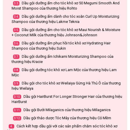
Dầu gội dưỡng ẩm cho tóc khô xơ 50 Megumi Smooth And
3.3.
Moist Shampoo của thương hiệu Rohto
Dầu gội dưỡng ẩm dành cho tóc xoăn Curl Up Moisturizing
3.4.
Shampoo của thương hiệu Lakme Teknia
Dầu gội dưỡng ẩm cho tóc khô xơ Maui Nourish & Moisture
3.5.
+ Coconut Milk của thương hiệu Johnson&Johnson
Dầu gội dưỡng ẩm phục hồi tóc khô xơ Hydrating Hair
3.6.
Shampoo của thương hiệu Sukin
Dầu gội dưỡng ẩm Ichikami Moisturizing Shampoo của
3.7.
thương hiệu Kracie
Dầu gội dưỡng tóc khô xơ Lam Mộc của thương hiệu Lam
3.8.
Mộc
Dầu gội cho tóc khô xơ Weilaiya Gừng Hà Thủ Ô của thương
3.9.
hiệu Weilaiya
Dầu gội HairBurst For Longer Stronger Hair của thương hiệu
3.10.
HairBurst
Dầu gội Bưởi Milaganics của thương hiệu Milaganics
3.11.
Dầu gội thảo dược Tóc Mây của thương hiệu Cỏ Mềm
3.12.
Cách kết hợp dầu gội với các sản phẩm chăm sóc tóc khô xơ
4.