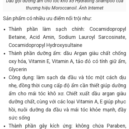
Dầu gội dưỡng ẩm cho tóc khô xơ Hydrating Shampoo của
thương hiệu Moroccanoil. Ảnh Internet
Sản phẩm có nhiều ưu điểm nổi trội như:
Thành phần làm sạch chính: Cocamidopropyl
Betaine, Acid Amin, Sodium Lauroyl Sarcosinate,
Cocamidopropyl Hydroxysultaine
Thành phần dưỡng ẩm: dầu Argan giàu chất chống
oxy hóa, Vitamin E, Vitamin A, tảo đỏ có tính giữ ẩm,
Glycerin
Công dụng: làm sạch da đầu và tóc một cách dịu
nhẹ, đồng thời cung cấp độ ẩm cần thiết giúp dưỡng
ẩm cho mái tóc khô xơ. Chiết xuất dầu argan giàu
dưỡng chất, cùng với các loại Vitamin A, E giúp phục
hồi, nuôi dưỡng da đầu và mái tóc khỏe mạnh, đầy
sức sống
Thành phần gây kích ứng: không chứa Paraben,