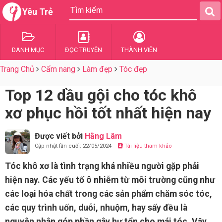
Yêu Trẻ
DANH MỤC
ĐỌC TRUYỆN
THÀNH VIÊN
Trang Chủ
Cẩm nang
Làm đẹp
Tóc đẹp
Top 12 dầu gội cho tóc khô
xơ phục hồi tốt nhất hiện nay
Được viết bởi
Hằng Lâm
Cập nhật lần cuối: 22/05/2024
Tài liệu tham khảo
Tóc khô xơ là tình trạng khá nhiều người gặp phải
hiện nay. Các yếu tố ô nhiễm từ môi trường cũng như
các loại hóa chất trong các sản phẩm chăm sóc tóc,
các quy trình uốn, duỗi, nhuộm, hay sấy đều là
nguyên nhân góp phần gây hư tổn cho mái tóc. Vậy