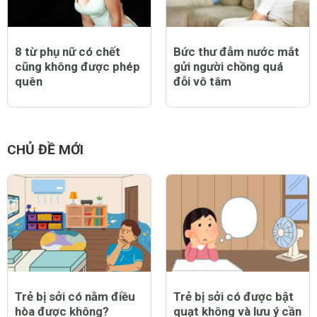
8 từ phụ nữ có chết
Bức thư đẫm nước mắt
cũng không được phép
gửi người chồng quá
quên
đỗi vô tâm
CHỦ ĐỀ MỚI
Trẻ bị sởi có nằm điều
Trẻ bị sởi có được bật
hòa được không?
quạt không và lưu ý cần