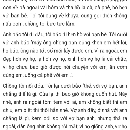
con về bà ngoại vài hôm và tha hồ la cà, cà phê, hò hẹn
với bạn bè. Tối tôi cũng về khuya, cũng gọi điện không
nấu cơm, chồng tôi bực tức lắm…
Anh bảo tôi đi đâu, tôi bảo đi hẹn hò với bạn bè. Tôi cười
với anh bảo ‘mấy ông chồng bạn cũng khen em hết lời,
họ bảo, ông nào tốt số mới lấy được em. Vì ra ngoài, em
đẹp hơn vợ họ, lạ hơn vợ họ, xinh hơn vợ họ là cái chắc,
vì họ chưa bao giờ được nói chuyện với em, ăn cơm
cùng em, uống cà phê với em…’.
Chồng tôi nổi đóa. Tôi lại cười bảo ‘thế, với vợ bạn, anh
chẳng thế là gì. Của lạ thì bao giờ không cuốn hút. Này
nhé, anh ra ngoài tòm tem với ai, em không biết thì em
chịu, em biết thì thôi hẳn nhé. Vợ anh đây, ở nhà với anh
chẳng là gì, kém cỏi so với vợ bạn anh, nhưng thả ra
ngoài, đàn ông nhìn không rời mắt, vì họ giống anh, vợ họ