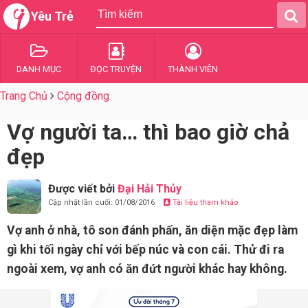
Yêu Trẻ
DANH MỤC
ĐỌC TRUYỆN
THÀNH VIÊN
Trang Chủ
Cộng đồng
Vợ người ta… thì bao giờ chả
đẹp
Được viết bởi
Đại Hải Thủy
Cập nhật lần cuối: 01/08/2016
Tài liệu tham khảo
Vợ anh ở nhà, tô son đánh phấn, ăn diện mặc đẹp làm
gì khi tối ngày chỉ với bếp núc và con cái. Thử đi ra
ngoài xem, vợ anh có ăn đứt người khác hay không.