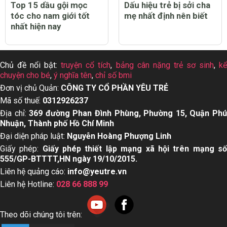
Top 15 dầu gội mọc
Dấu hiệu trẻ bị sởi cha
tóc cho nam giới tốt
mẹ nhất định nên biết
nhất hiện nay
Chủ đề nổi bật:
truyện cổ tích
,
bảng cân nặng trẻ sơ sinh
,
k
chuyện cho bé
,
ý nghĩa tên
,
chỉ số bmi
Đơn vị chủ Quản:
CÔNG TY CỔ PHẦN YÊU TRẺ
Mã số thuế:
0312926237
Địa chỉ:
369 đường Phan Đình Phùng, Phường 15, Quận Ph
Nhuận, Thành phố Hồ Chí Minh
Đại diện pháp luật:
Nguyễn Hoàng Phượng Linh
Giấy phép:
Giấy phép thiết lập mạng xã hội trên mạng s
555/GP-BTTTT,HN ngày 19/10/2015.
Liên hệ quảng cáo:
info@yeutre.vn
Liên hệ Hotline:
028 66 888 99
Theo dõi chúng tôi trên: