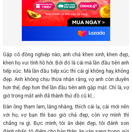
Gặp cô đồng nghiệp nào, anh chả khen xinh, khen đẹp,
khen họ vui tính hồ hởi. Bởi đó là cái mà lần đầu tiên anh
tiếp xúc. Mà lần đầu tiếp xúc thì cái gì không hay, không
đẹp. Anh không chịu thừa nhận rằng, vợ anh còn duyên
hơn thế, đẹp hơn thế lần đầu tiên anh gặp mặt. Chỉ là, vợ
giờ trong mắt anh đã thành thứ đồ cũ kĩ…
Đàn ông tham lam, lăng nhăng, thích cái lạ, cái mới nên
với họ, vợ bạn thì bao giờ chả đẹp, còn vợ mình thì
chẳng ra gì. Bực mình, tôi ăn diện đẹp, tôi đánh son
đánh phấn, tô điểm cho bản thân, ăn vận sang trọng, gửi