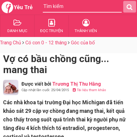
Yêu Trẻ
DANH MỤC
ĐỌC TRUYỆN
THÀNH VIÊN
Trang Chủ
Có con 0 - 12 tháng
Góc của bố
Vợ có bầu chồng cũng...
mang thai
Được viết bởi
Trương Thị Thu Hằng
Cập nhật lần cuối: 25/04/2015
Tài liệu tham khảo
Các nhà khoa tại trường Đại học Michigan đã tiến
khảo sát 29 cặp vợ chồng đang mang thai, kết quả
cho thấy trong suốt quá trình thai kỳ người phụ nữ
tăng đều 4 kích thích tố estradiol, progesteron,
cortisol và testosterone.