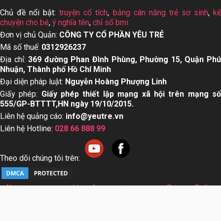
Chủ đề nổi bật:
truyện cổ tích
,
bảng cân nặng trẻ sơ sinh
,
k
chuyện cho bé
,
ý nghĩa tên
,
chỉ số bmi
Đơn vị chủ Quản:
CÔNG TY CỔ PHẦN YÊU TRẺ
Mã số thuế:
0312926237
Địa chỉ:
369 đường Phan Đình Phùng, Phường 15, Quận Ph
Nhuận, Thành phố Hồ Chí Minh
Đại diện pháp luật:
Nguyễn Hoàng Phượng Linh
Giấy phép:
Giấy phép thiết lập mạng xã hội trên mạng s
555/GP-BTTTT,HN ngày 19/10/2015.
Liên hệ quảng cáo:
info@yeutre.vn
Liên hệ Hotline:
028 66 888 99
Theo dõi chúng tôi trên:
About us
User Agreement
Privacy Policy
Sơ đồ trang web
© Copyright 2014 Yeutre.vn, all rights reserved. Chuyên