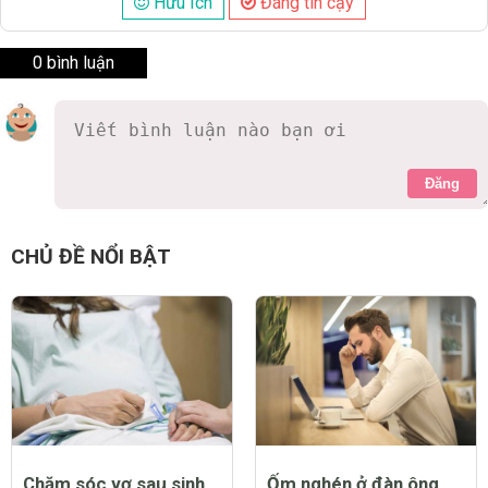
Hữu Ích
Đáng tin cậy
0 bình luận
Đăng
CHỦ ĐỀ NỔI BẬT
Chăm sóc vợ sau sinh
Ốm nghén ở đàn ông