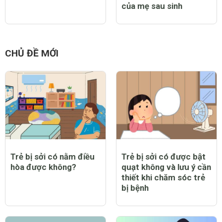
của mẹ sau sinh
CHỦ ĐỀ MỚI
Trẻ bị sởi có nằm điều
Trẻ bị sởi có được bật
hòa được không?
quạt không và lưu ý cần
thiết khi chăm sóc trẻ
bị bệnh