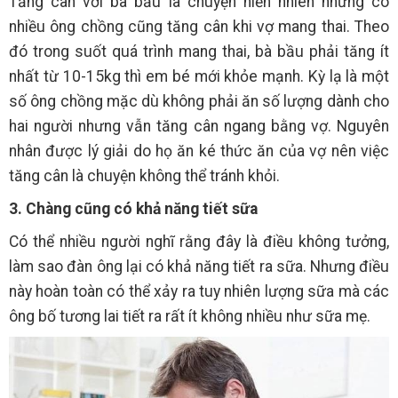
Tăng cân với bà bầu là chuyện hiển nhiên những có
nhiều ông chồng cũng tăng cân khi vợ mang thai. Theo
đó trong suốt quá trình mang thai, bà bầu phải tăng ít
nhất từ 10-15kg thì em bé mới khỏe mạnh. Kỳ lạ là một
số ông chồng mặc dù không phải ăn số lượng dành cho
hai người nhưng vẫn tăng cân ngang bằng vợ. Nguyên
nhân được lý giải do họ ăn ké thức ăn của vợ nên việc
tăng cân là chuyện không thể tránh khỏi.
3. Chàng cũng có khả năng tiết sữa
Có thể nhiều người nghĩ rằng đây là điều không tưởng,
làm sao đàn ông lại có khả năng tiết ra sữa. Nhưng điều
này hoàn toàn có thể xảy ra tuy nhiên lượng sữa mà các
ông bố tương lai tiết ra rất ít không nhiều như sữa mẹ.