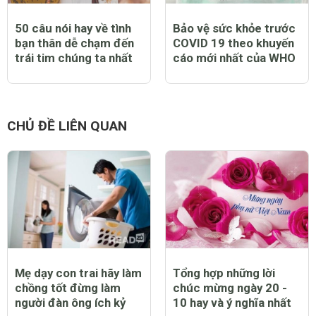
50 câu nói hay về tình
Bảo vệ sức khỏe trước
bạn thân dễ chạm đến
COVID 19 theo khuyến
trái tim chúng ta nhất
cáo mới nhất của WHO
CHỦ ĐỀ LIÊN QUAN
Mẹ dạy con trai hãy làm
Tổng hợp những lời
chồng tốt đừng làm
chúc mừng ngày 20 -
người đàn ông ích kỷ
10 hay và ý nghĩa nhất