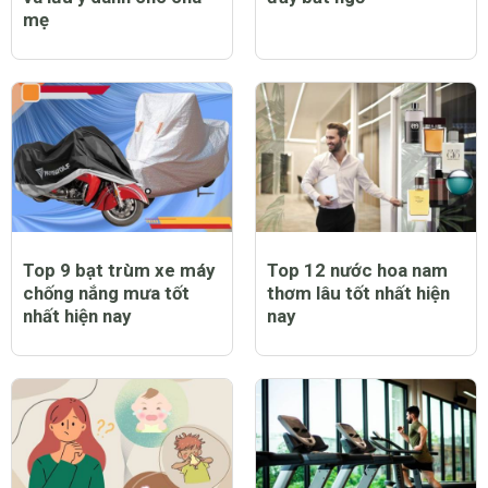
mẹ
Top 9 bạt trùm xe máy
Top 12 nước hoa nam
chống nắng mưa tốt
thơm lâu tốt nhất hiện
nhất hiện nay
nay