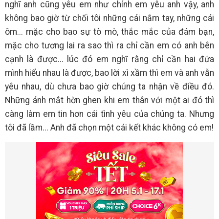
nghĩ anh cũng yêu em như chính em yêu anh vậy, anh
không bao giờ từ chối tôi những cái nắm tay, những cái
ôm... mặc cho bao sự tò mò, thắc mắc của đám bạn,
mặc cho tương lai ra sao thì ra chỉ cần em có anh bên
cạnh là được... lúc đó em nghĩ rằng chỉ cần hai đứa
mình hiểu nhau là được, bao lời xì xầm thì em và anh vẫn
yêu nhau, dù chưa bao giờ chúng ta nhận về điều đó.
Những ánh mắt hờn ghen khi em thân với một ai đó thì
càng làm em tin hơn cái tình yêu của chúng ta. Nhưng
tôi đã lầm... Anh đã chọn một cái kết khác không có em!