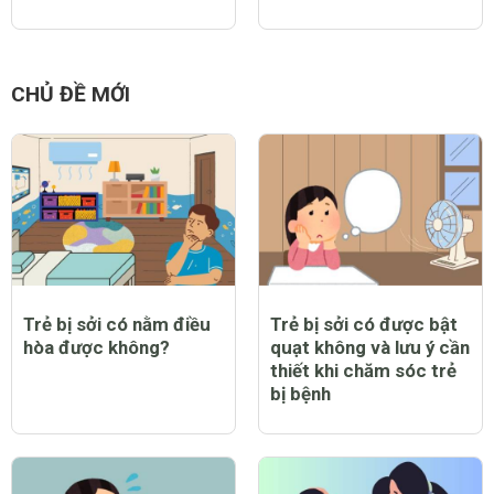
CHỦ ĐỀ MỚI
Trẻ bị sởi có nằm điều
Trẻ bị sởi có được bật
hòa được không?
quạt không và lưu ý cần
thiết khi chăm sóc trẻ
bị bệnh