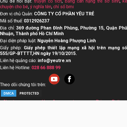
Chủ đề nổi bật:
truyện cổ tích
,
bảng cân nặng trẻ sơ sinh
,
k
chuyện cho bé
,
ý nghĩa tên
,
chỉ số bmi
Đơn vị chủ Quản:
CÔNG TY CỔ PHẦN YÊU TRẺ
Mã số thuế:
0312926237
Địa chỉ:
369 đường Phan Đình Phùng, Phường 15, Quận Ph
Nhuận, Thành phố Hồ Chí Minh
Đại diện pháp luật:
Nguyễn Hoàng Phượng Linh
Giấy phép:
Giấy phép thiết lập mạng xã hội trên mạng s
555/GP-BTTTT,HN ngày 19/10/2015.
Liên hệ quảng cáo:
info@yeutre.vn
Liên hệ Hotline:
028 66 888 99
Theo dõi chúng tôi trên:
About us
User Agreement
Privacy Policy
Sơ đồ trang web
© Copyright 2014 Yeutre.vn, all rights reserved. Chuyên
trang mạng xã hội Mẹ & Bé uy tín hàng đầu Việt Nam. Với nội