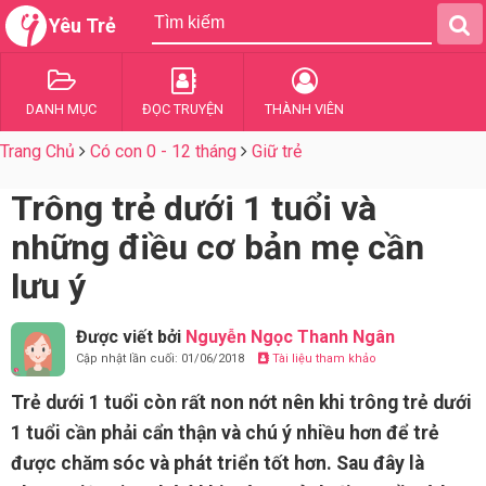
Yêu Trẻ
DANH MỤC
ĐỌC TRUYỆN
THÀNH VIÊN
Trang Chủ
Có con 0 - 12 tháng
Giữ trẻ
Trông trẻ dưới 1 tuổi và
những điều cơ bản mẹ cần
lưu ý
Được viết bởi
Nguyễn Ngọc Thanh Ngân
Cập nhật lần cuối: 01/06/2018
Tài liệu tham khảo
Trẻ dưới 1 tuổi còn rất non nớt nên khi trông trẻ dưới
1 tuổi cần phải cẩn thận và chú ý nhiều hơn để trẻ
được chăm sóc và phát triển tốt hơn. Sau đây là