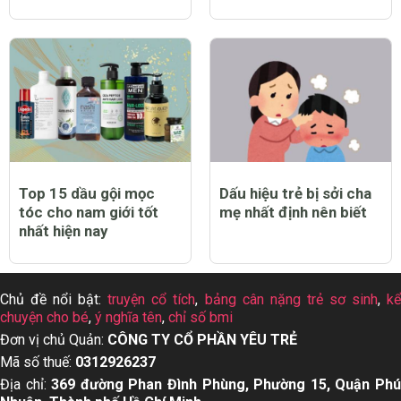
Top 15 dầu gội mọc
Dấu hiệu trẻ bị sởi cha
tóc cho nam giới tốt
mẹ nhất định nên biết
nhất hiện nay
Chủ đề nổi bật:
truyện cổ tích
,
bảng cân nặng trẻ sơ sinh
,
k
chuyện cho bé
,
ý nghĩa tên
,
chỉ số bmi
Đơn vị chủ Quản:
CÔNG TY CỔ PHẦN YÊU TRẺ
Mã số thuế:
0312926237
Địa chỉ:
369 đường Phan Đình Phùng, Phường 15, Quận Ph