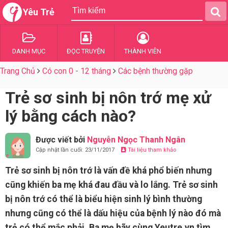
Yêu Trẻ
DANH MỤC
ĐỌC TRUYỆN
THÀNH VIÊN
Trang Chủ
Có con 0 - 12 tháng
Các bệnh thường gặp
Trẻ sơ sinh bị nôn trớ mẹ xử
lý bằng cách nào?
Được viết bởi
Nguyễn Ngọc Thanh Ngân
Cập nhật lần cuối: 23/11/2017
Tài liệu tham khảo
Trẻ sơ sinh bị nôn trớ là vấn đề khá phổ biến nhưng
cũng khiến ba mẹ khá đau đầu và lo lắng. Trẻ sơ sinh
bị nôn trớ có thể là biểu hiện sinh lý bình thường
nhưng cũng có thể là dấu hiệu của bệnh lý nào đó mà
trẻ có thể mắc phải. Ba mẹ hãy cùng Yeutre.vn tìm