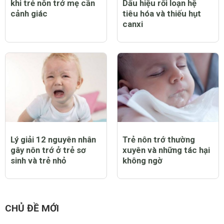
khi trẻ nôn trớ mẹ cần
Dấu hiệu rối loạn hệ
cảnh giác
tiêu hóa và thiếu hụt
canxi
Lý giải 12 nguyên nhân
Trẻ nôn trớ thường
gây nôn trớ ở trẻ sơ
xuyên và những tác hại
sinh và trẻ nhỏ
không ngờ
CHỦ ĐỀ MỚI