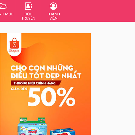
NH MỤC
ĐỌC
THÀNH
TRUYỆN
VIÊN