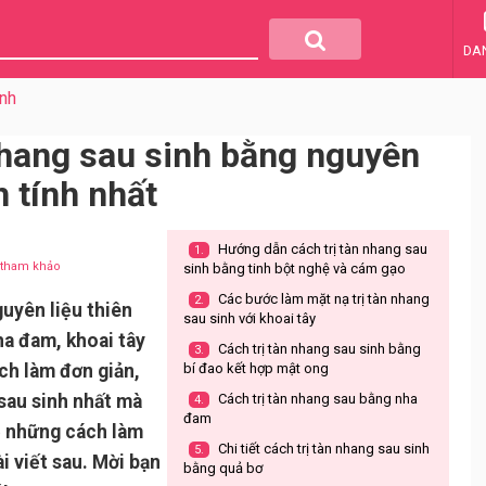
DA
nh
 nhang sau sinh bằng nguyên
h tính nhất
Hướng dẫn cách trị tàn nhang sau
1.
u tham khảo
sinh bằng tinh bột nghệ và cám gạo
Các bước làm mặt nạ trị tàn nhang
2.
guyên liệu thiên
sau sinh với khoai tây
ha đam, khoai tây
Cách trị tàn nhang sau sinh bằng
3.
ách làm đơn giản,
bí đao kết hợp mật ong
 sau sinh nhất mà
Cách trị tàn nhang sau bằng nha
4.
đam
ề những cách làm
Chi tiết cách trị tàn nhang sau sinh
5.
i viết sau. Mời bạn
bằng quả bơ