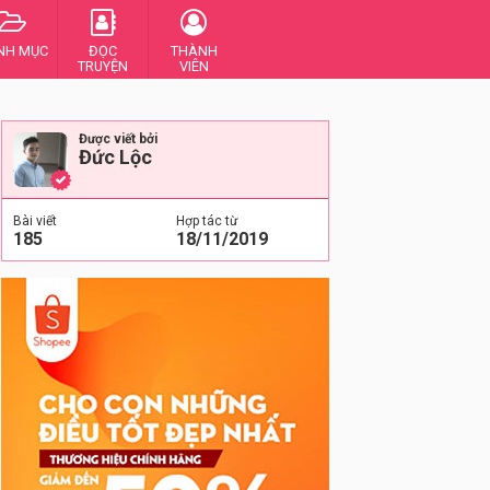
NH MỤC
ĐỌC
THÀNH
TRUYỆN
VIÊN
Được viết bởi
Đức Lộc
Bài viết
Hợp tác từ
185
18/11/2019