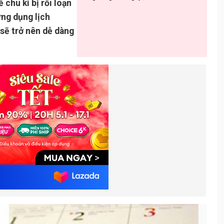
chu kì bị rối loạn
ứng dụng lịch
 sẽ trở nên dễ dàng