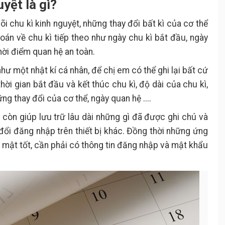
uyệt là gì?
i chu kì kinh nguyệt, những thay đổi bất kì của cơ thể
oán về chu kì tiếp theo như ngày chu kì bắt đầu, ngày
thời điểm quan hệ an toàn.
ư một nhật kí cá nhân, để chị em có thể ghi lại bất cứ
hời gian bắt đầu và kết thúc chu kì, độ dài của chu kì,
ững thay đổi của cơ thể, ngày quan hệ ....
còn giúp lưu trữ lâu dài những gì đã được ghi chú và
 đổi đăng nhập trên thiết bị khác. Đồng thời những ứng
o mật tốt, cần phải có thông tin đăng nhập và mật khẩu