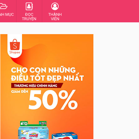
NH MỤC
ĐỌC
THÀNH
TRUYỆN
VIÊN