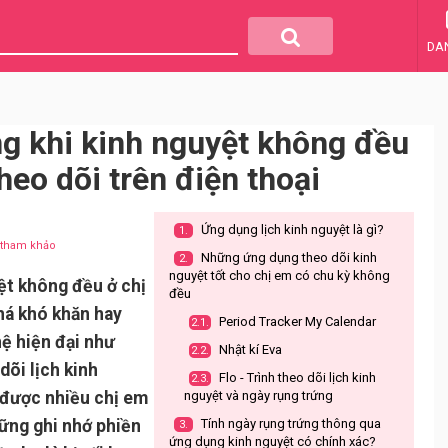
DA
ng khi kinh nguyệt không đều
eo dõi trên điện thoại
Ứng dụng lịch kinh nguyệt là gì?
1.
u tham khảo
Những ứng dụng theo dõi kinh
2.
nguyệt tốt cho chị em có chu kỳ không
ệt không đều ở chị
đều
há khó khăn hay
Period Tracker My Calendar
2.1.
hệ hiện đại như
Nhật kí Eva
2.2.
dõi lịch kinh
Flo - Trình theo dõi lịch kinh
2.3.
 được nhiều chị em
nguyệt và ngày rụng trứng
hững ghi nhớ phiền
Tính ngày rụng trứng thông qua
3.
ứng dụng kinh nguyệt có chính xác?