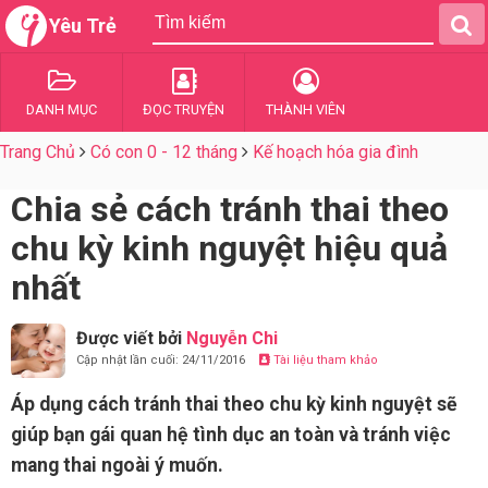
Yêu Trẻ
DANH MỤC
ĐỌC TRUYỆN
THÀNH VIÊN
Trang Chủ
Có con 0 - 12 tháng
Kế hoạch hóa gia đình
Chia sẻ cách tránh thai theo
chu kỳ kinh nguyệt hiệu quả
nhất
Được viết bởi
Nguyễn Chi
Cập nhật lần cuối: 24/11/2016
Tài liệu tham khảo
Áp dụng cách tránh thai theo chu kỳ kinh nguyệt sẽ
giúp bạn gái quan hệ tình dục an toàn và tránh việc
mang thai ngoài ý muốn.