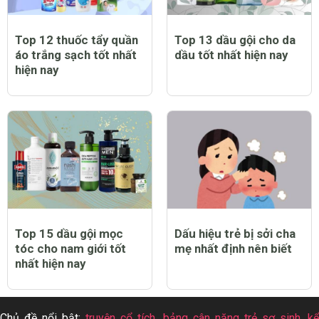
Top 12 thuốc tẩy quần
Top 13 dầu gội cho da
áo trắng sạch tốt nhất
dầu tốt nhất hiện nay
hiện nay
Top 15 dầu gội mọc
Dấu hiệu trẻ bị sởi cha
tóc cho nam giới tốt
mẹ nhất định nên biết
nhất hiện nay
Chủ đề nổi bật:
truyện cổ tích
,
bảng cân nặng trẻ sơ sinh
,
k