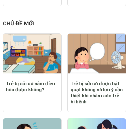
CHỦ ĐỀ MỚI
Trẻ bị sởi có nằm điều
Trẻ bị sởi có được bật
hòa được không?
quạt không và lưu ý cần
thiết khi chăm sóc trẻ
bị bệnh