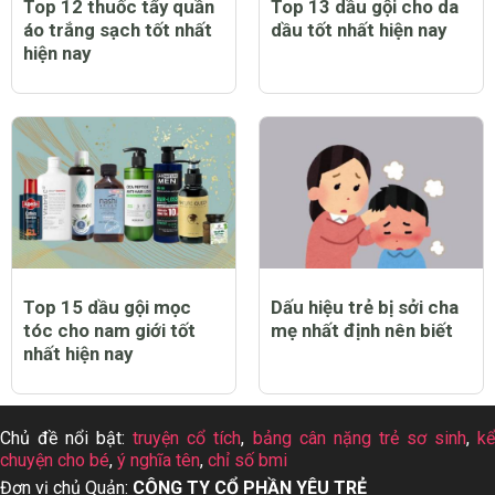
Top 12 thuốc tẩy quần
Top 13 dầu gội cho da
áo trắng sạch tốt nhất
dầu tốt nhất hiện nay
hiện nay
Top 15 dầu gội mọc
Dấu hiệu trẻ bị sởi cha
tóc cho nam giới tốt
mẹ nhất định nên biết
nhất hiện nay
Chủ đề nổi bật:
truyện cổ tích
,
bảng cân nặng trẻ sơ sinh
,
k
chuyện cho bé
,
ý nghĩa tên
,
chỉ số bmi
Đơn vị chủ Quản:
CÔNG TY CỔ PHẦN YÊU TRẺ