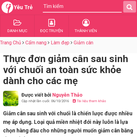
Yêu Trẻ
DANH MỤC
ĐỌC TRUYỆN
THÀNH VIÊN
Trang Chủ
Cẩm nang
Làm đẹp
Giảm cân
Thực đơn giảm cân sau sinh
với chuối an toàn sức khỏe
dành cho các mẹ
Được viết bởi
Nguyễn Thảo
Cập nhật lần cuối: 06/10/2016
Tài liệu tham khảo
Giảm cân sau sinh với chuối là chiến lược được nhiều
mẹ áp dụng. Loại quả miền nhiệt đới này luôn là lựa
chọn hàng đầu cho những người muốn giảm cân bằng