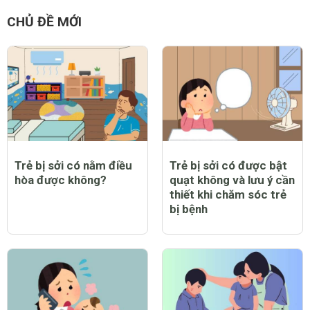
CHỦ ĐỀ MỚI
Trẻ bị sởi có nằm điều
Trẻ bị sởi có được bật
hòa được không?
quạt không và lưu ý cần
thiết khi chăm sóc trẻ
bị bệnh