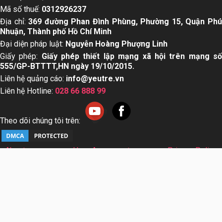
Mã số thuế:
0312926237
Địa chỉ:
369 đường Phan Đình Phùng, Phường 15, Quận Ph
Nhuận, Thành phố Hồ Chí Minh
Đại diện pháp luật:
Nguyễn Hoàng Phượng Linh
Giấy phép:
Giấy phép thiết lập mạng xã hội trên mạng s
555/GP-BTTTT,HN ngày 19/10/2015.
Liên hệ quảng cáo:
info@yeutre.vn
Liên hệ Hotline:
028 66 888 99
Theo dõi chúng tôi trên:
About us
User Agreement
Privacy Policy
Sơ đồ trang web
© Copyright 2014 Yeutre.vn, all rights reserved. Chuyên
trang mạng xã hội Mẹ & Bé uy tín hàng đầu Việt Nam. Với nội
dung được viết và tham vấn bởi các chuyên gia & Bác sĩ
hàng đầu trong lĩnh vực.