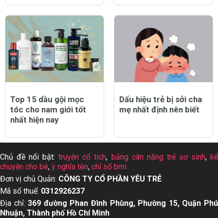
Top 15 dầu gội mọc
Dấu hiệu trẻ bị sởi cha
tóc cho nam giới tốt
mẹ nhất định nên biết
nhất hiện nay
Chủ đề nổi bật:
truyện cổ tích
,
bảng cân nặng trẻ sơ sinh
,
k
chuyện cho bé
,
ý nghĩa tên
,
chỉ số bmi
Đơn vị chủ Quản:
CÔNG TY CỔ PHẦN YÊU TRẺ
Mã số thuế:
0312926237
Địa chỉ:
369 đường Phan Đình Phùng, Phường 15, Quận Ph
Nhuận, Thành phố Hồ Chí Minh