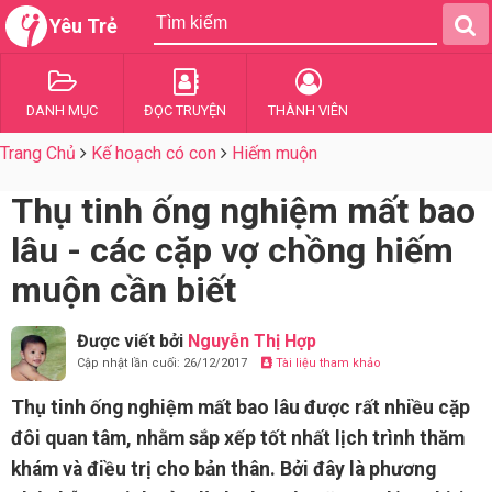
Yêu Trẻ
DANH MỤC
ĐỌC TRUYỆN
THÀNH VIÊN
Trang Chủ
Kế hoạch có con
Hiếm muộn
Thụ tinh ống nghiệm mất bao
lâu - các cặp vợ chồng hiếm
muộn cần biết
Được viết bởi
Nguyễn Thị Hợp
Cập nhật lần cuối: 26/12/2017
Tài liệu tham khảo
Thụ tinh ống nghiệm mất bao lâu được rất nhiều cặp
đôi quan tâm, nhằm sắp xếp tốt nhất lịch trình thăm
khám và điều trị cho bản thân. Bởi đây là phương