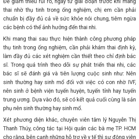
Để giảm thiểu rủi ro, ngay từ giai đoạn trước khi mang
thai nhờ thụ tinh trong ống nghiệm, chị em cần phải
chuẩn bị đầy đủ cả về sức khỏe nói chung, tiêm ngừa
các bệnh có thể ảnh hưởng đến thai nhi.
Khi mang thai sau thực hiện thành công phương pháp
thụ tinh trong ống nghiệm, cần phải khám thai định kỳ,
làm đầy đủ các xét nghiệm cần thiết theo chỉ định bác
sĩ. Trong quá trình theo dõi sự phát triển thai nhi, các
bác sĩ sẽ đánh giá và tiên lượng cuộc sinh như: Nên
sinh thường hay sinh mổ đối với việc có con nhờ IVF,
nên sinh ở bệnh viện tuyến huyện, tuyến tỉnh hay tuyến
trung ương. Dựa vào đó, sẽ có kết quả cuối cùng là sản
phụ nên sinh thường hay sinh mổ.
Xét phương diện khác, chuyên viên tâm lý Nguyễn Thị
Thanh Thúy, công tác tại Hội quán các bà mẹ TP. HCM
cho rằng, bên cạnh những hỗ trợ về y tế thì sự động viên