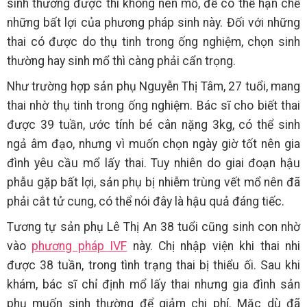
sinh thường được thì không nên mổ, để có thể hạn chế
những bất lợi của phương pháp sinh này. Đối với những
thai có được do thụ tinh trong ống nghiệm, chọn sinh
thường hay sinh mổ thì càng phải cẩn trọng.
Như trường hợp sản phụ Nguyễn Thị Tâm, 27 tuổi, mang
thai nhờ thụ tinh trong ống nghiệm. Bác sĩ cho biết thai
được 39 tuần, ước tính bé cân nặng 3kg, có thể sinh
ngả âm đạo, nhưng vì muốn chọn ngày giờ tốt nên gia
đình yêu cầu mổ lấy thai. Tuy nhiên do giai đoạn hậu
phẫu gặp bất lợi, sản phụ bị nhiễm trùng vết mổ nên đã
phải cắt tử cung, có thể nói đây là hậu quả đáng tiếc.
Tương tự sản phụ Lê Thị An 38 tuổi cũng sinh con nhờ
vào
phương pháp IVF
này. Chị nhập viện khi thai nhi
được 38 tuần, trong tình trạng thai bị thiểu ối. Sau khi
khám, bác sĩ chỉ định mổ lấy thai nhưng gia đình sản
phụ muốn sinh thường để giảm chi phí. Mặc dù đã