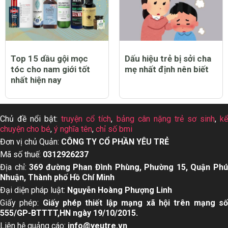
Top 15 dầu gội mọc
Dấu hiệu trẻ bị sởi cha
tóc cho nam giới tốt
mẹ nhất định nên biết
nhất hiện nay
Chủ đề nổi bật:
truyện cổ tích
,
bảng cân nặng trẻ sơ sinh
,
k
chuyện cho bé
,
ý nghĩa tên
,
chỉ số bmi
Đơn vị chủ Quản:
CÔNG TY CỔ PHẦN YÊU TRẺ
Mã số thuế:
0312926237
Địa chỉ:
369 đường Phan Đình Phùng, Phường 15, Quận Ph
Nhuận, Thành phố Hồ Chí Minh
Đại diện pháp luật:
Nguyễn Hoàng Phượng Linh
Giấy phép:
Giấy phép thiết lập mạng xã hội trên mạng s
555/GP-BTTTT,HN ngày 19/10/2015.
Liên hệ quảng cáo:
info@yeutre.vn