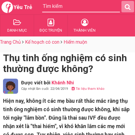
Yêu Trẻ
DANH MỤC
ĐỌC TRUYỆN
THÀNH VIÊN
Trang Chủ
Kế hoạch có con
Hiếm muộn
Thụ tinh ống nghiệm có sinh
thường được không?
Được viết bởi
Khánh Nhi
Cập nhật lần cuối: 22/04/2019
Tài liệu tham khảo
Hiện nay, không ít các mẹ bầu rất thắc mắc rằng thụ
tinh ống nghiệm có sinh thường được không, khi sắp
tới ngày "lâm bồn". Đúng là thai sau IVF đều được
nhận xét là "thai hiếm", vì khó khăn lắm các mẹ mới
có được con. Tuy nhiên, việc sinh thường hay sinh