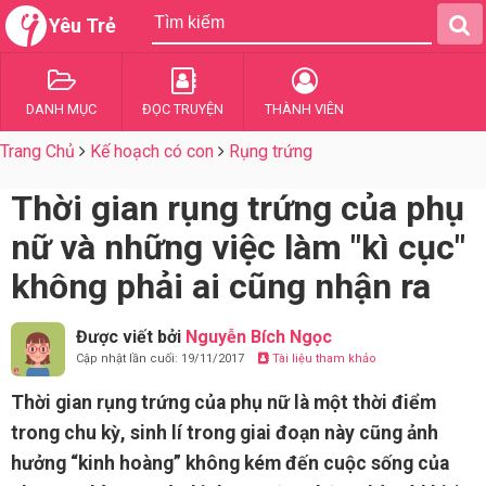
Yêu Trẻ
DANH MỤC
ĐỌC TRUYỆN
THÀNH VIÊN
Trang Chủ
Kế hoạch có con
Rụng trứng
Thời gian rụng trứng của phụ
nữ và những việc làm "kì cục"
không phải ai cũng nhận ra
Được viết bởi
Nguyễn Bích Ngọc
Cập nhật lần cuối: 19/11/2017
Tài liệu tham khảo
Thời gian rụng trứng của phụ nữ là một thời điểm
trong chu kỳ, sinh lí trong giai đoạn này cũng ảnh
hưởng “kinh hoàng” không kém đến cuộc sống của