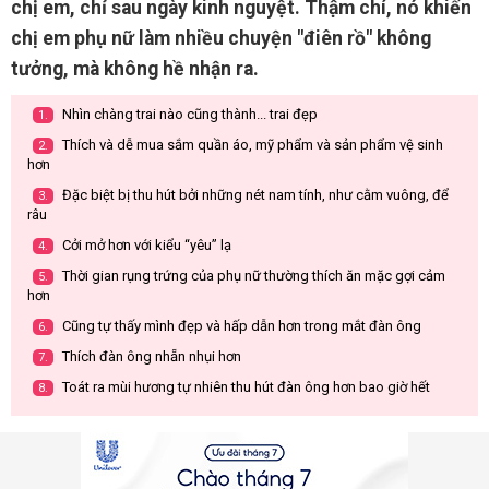
chị em, chỉ sau ngày kinh nguyệt. Thậm chí, nó khiến
chị em phụ nữ làm nhiều chuyện "điên rồ" không
tưởng, mà không hề nhận ra.
Nhìn chàng trai nào cũng thành... trai đẹp
1.
Thích và dễ mua sắm quần áo, mỹ phẩm và sản phẩm vệ sinh
2.
hơn
Đặc biệt bị thu hút bởi những nét nam tính, như cằm vuông, để
3.
râu
Cởi mở hơn với kiểu “yêu” lạ
4.
Thời gian rụng trứng của phụ nữ thường thích ăn mặc gợi cảm
5.
hơn
Cũng tự thấy mình đẹp và hấp dẫn hơn trong mắt đàn ông
6.
Thích đàn ông nhẵn nhụi hơn
7.
Toát ra mùi hương tự nhiên thu hút đàn ông hơn bao giờ hết
8.