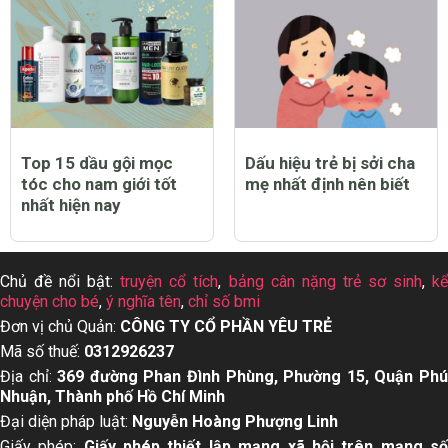
Top 15 dầu gội mọc
Dấu hiệu trẻ bị sởi cha
tóc cho nam giới tốt
mẹ nhất định nên biết
nhất hiện nay
Chủ đề nổi bật:
truyện cổ tích
,
bảng cân nặng trẻ sơ sinh
,
k
chuyện cho bé
,
ý nghĩa tên
,
chỉ số bmi
Đơn vị chủ Quản:
CÔNG TY CỔ PHẦN YÊU TRẺ
Mã số thuế:
0312926237
Địa chỉ:
369 đường Phan Đình Phùng, Phường 15, Quận Ph
Nhuận, Thành phố Hồ Chí Minh
Đại diện pháp luật:
Nguyễn Hoàng Phượng Linh
Giấy phép:
Giấy phép thiết lập mạng xã hội trên mạng s