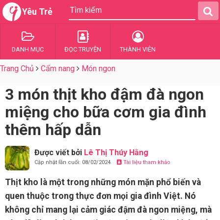
Yêu Trẻ
DANH MỤC
ĐỌC TRUYỆN
THÀNH VIÊN
Trang Chủ
Cẩm nang
Món ngon
3 món thịt kho đậm đà ngon
miệng cho bữa cơm gia đình
thêm hấp dẫn
Được viết bởi
Lê Thị Thúy Hằng
Cập nhật lần cuối: 08/02/2024
Tài liệu tham khảo
Thịt kho là một trong những món mặn phổ biến và
quen thuộc trong thực đơn mọi gia đình Việt. Nó
không chỉ mang lại cảm giác đậm đà ngon miệng, mà