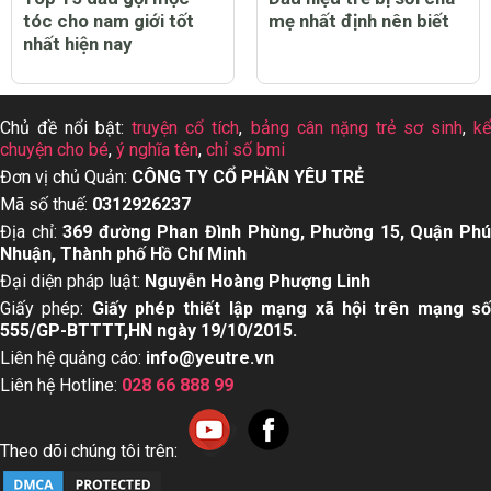
tóc cho nam giới tốt
mẹ nhất định nên biết
nhất hiện nay
Chủ đề nổi bật:
truyện cổ tích
,
bảng cân nặng trẻ sơ sinh
,
k
chuyện cho bé
,
ý nghĩa tên
,
chỉ số bmi
Đơn vị chủ Quản:
CÔNG TY CỔ PHẦN YÊU TRẺ
Mã số thuế:
0312926237
Địa chỉ:
369 đường Phan Đình Phùng, Phường 15, Quận Ph
Nhuận, Thành phố Hồ Chí Minh
Đại diện pháp luật:
Nguyễn Hoàng Phượng Linh
Giấy phép:
Giấy phép thiết lập mạng xã hội trên mạng s
555/GP-BTTTT,HN ngày 19/10/2015.
Liên hệ quảng cáo:
info@yeutre.vn
Liên hệ Hotline:
028 66 888 99
Theo dõi chúng tôi trên: