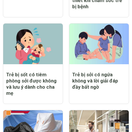
thiết khi chăm sóc trẻ
bị bệnh
Trẻ bị sốt có tiêm
Trẻ bị sởi có ngứa
phòng sởi được không
không và lời giải đáp
và lưu ý dành cho cha
đầy bất ngờ
mẹ