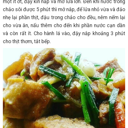
một ít ớt, đậy kín nắp và mở lửa lớn. Đến khi nước trong
chảo sôi được 5 phút thì mở nắp, để lửa nhỏ vừa và đảo
nhẹ lại phần thịt, đậu trong chảo cho đều, nêm nếm lại
cho vừa ăn, nấu thêm cho đến khi phần nước cạn dần
và còn rất ít. Cho hành lá vào, đậy nắp khoảng 3 phút
cho thịt thơm, tắt bếp.