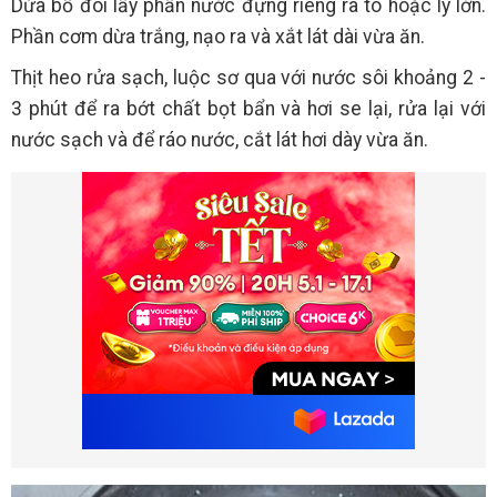
Dừa bổ đôi lấy phần nước đựng riêng ra tô hoặc ly lớn.
Phần cơm dừa trắng, nạo ra và xắt lát dài vừa ăn.
Thịt heo rửa sạch, luộc sơ qua với nước sôi khoảng 2 -
3 phút để ra bớt chất bọt bẩn và hơi se lại, rửa lại với
nước sạch và để ráo nước, cắt lát hơi dày vừa ăn.