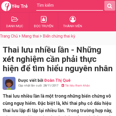
Yêu Trẻ
DANH MỤC
ĐỌC TRUYỆN
THÀNH VIÊN
Trang Chủ
Mang thai
Biến chứng thai kỳ
Thai lưu nhiều lần - Những
xét nghiệm cần phải thực
hiện để tìm hiểu nguyên nhân
Được viết bởi
Đoàn Thị Quê
Cập nhật lần cuối: 28/11/2017
Tài liệu tham khảo
Thai lưu nhiều lần là một trong những biến chứng vô
cùng nguy hiểm. Đặc biệt là, khi thai phụ có dấu hiệu
thai lưu lặp đi lặp lại nhiều lần. Trong trường hợp này,