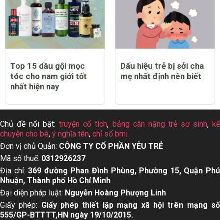
Top 15 dầu gội mọc
Dấu hiệu trẻ bị sởi cha
tóc cho nam giới tốt
mẹ nhất định nên biết
nhất hiện nay
Chủ đề nổi bật:
truyện cổ tích
,
bảng cân nặng trẻ sơ sinh
,
k
chuyện cho bé
,
ý nghĩa tên
,
chỉ số bmi
Đơn vị chủ Quản:
CÔNG TY CỔ PHẦN YÊU TRẺ
Mã số thuế:
0312926237
Địa chỉ:
369 đường Phan Đình Phùng, Phường 15, Quận Ph
Nhuận, Thành phố Hồ Chí Minh
Đại diện pháp luật:
Nguyễn Hoàng Phượng Linh
Giấy phép:
Giấy phép thiết lập mạng xã hội trên mạng s
555/GP-BTTTT,HN ngày 19/10/2015.