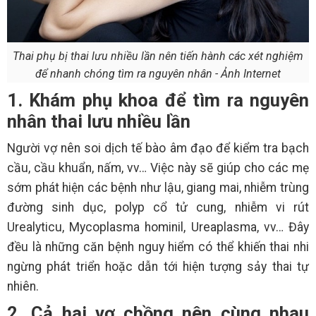
Thai phụ bị thai lưu nhiều lần nên tiến hành các xét nghiệm
để nhanh chóng tìm ra nguyên nhân - Ảnh Internet
1. Khám phụ khoa để tìm ra nguyên
nhân thai lưu nhiều lần
Người vợ nên soi dịch tế bào âm đạo để kiểm tra bạch
cầu, cầu khuẩn, nấm, vv… Việc này sẽ giúp cho các mẹ
sớm phát hiện các bệnh như lậu, giang mai, nhiễm trùng
đường sinh dục, polyp cổ tử cung, nhiễm vi rút
Urealyticu, Mycoplasma hominil, Ureaplasma, vv… Đây
đều là những căn bệnh nguy hiểm có thể khiến thai nhi
ngừng phát triển hoặc dẫn tới hiện tượng sảy thai tự
nhiên.
2. Cả hai vợ chồng nên cùng nhau