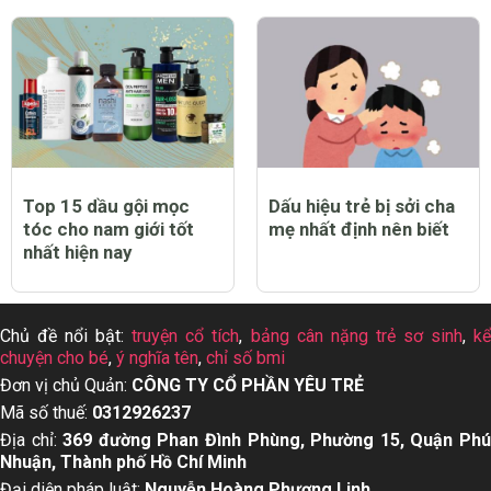
Top 15 dầu gội mọc
Dấu hiệu trẻ bị sởi cha
tóc cho nam giới tốt
mẹ nhất định nên biết
nhất hiện nay
Chủ đề nổi bật:
truyện cổ tích
,
bảng cân nặng trẻ sơ sinh
,
k
chuyện cho bé
,
ý nghĩa tên
,
chỉ số bmi
Đơn vị chủ Quản:
CÔNG TY CỔ PHẦN YÊU TRẺ
Mã số thuế:
0312926237
Địa chỉ:
369 đường Phan Đình Phùng, Phường 15, Quận Ph
Nhuận, Thành phố Hồ Chí Minh
Đại diện pháp luật:
Nguyễn Hoàng Phượng Linh