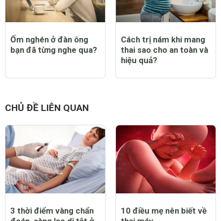
Ốm nghén ở đàn ông
Cách trị nám khi mang
bạn đã từng nghe qua?
thai sao cho an toàn và
hiệu quả?
CHỦ ĐỀ LIÊN QUAN
3 thời điểm vàng chẩn
10 điều mẹ nên biết về
đoán, sàng lọc dị tật ở
thai máy