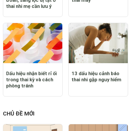
thai nhi mẹ cần lưu ý
Dấu hiệu nhận biết rỉ ối
13 dấu hiệu cảnh báo
trong thai kỳ và cách
thai nhi gặp nguy hiểm
phòng tránh
CHỦ ĐỀ MỚI