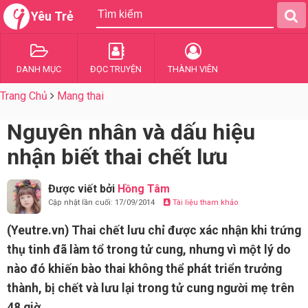
Yêu Trẻ
DANH MỤC
ĐỌC TRUYỆN
THÀNH VIÊN
Trang Chủ
Mang thai
Nguyên nhân và dấu hiệu
nhận biết thai chết lưu
Được viết bởi
Hồng Tâm
Cập nhật lần cuối: 17/09/2014
Tài liệu tham khảo
(Yeutre.vn) Thai chết lưu chỉ được xác nhận khi trứng
thụ tinh đã làm tổ trong tử cung, nhưng vì một lý do
nào đó khiến bào thai không thể phát triển trưởng
thành, bị chết và lưu lại trong tử cung người mẹ trên
48 giờ.