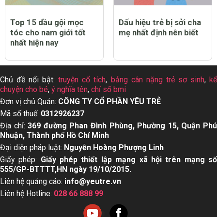
Top 15 dầu gội mọc
Dấu hiệu trẻ bị sởi cha
tóc cho nam giới tốt
mẹ nhất định nên biết
nhất hiện nay
Chủ đề nổi bật:
truyện cổ tích
,
bảng cân nặng trẻ sơ sinh
,
k
chuyện cho bé
,
ý nghĩa tên
,
chỉ số bmi
Đơn vị chủ Quản:
CÔNG TY CỔ PHẦN YÊU TRẺ
Mã số thuế:
0312926237
Địa chỉ:
369 đường Phan Đình Phùng, Phường 15, Quận Ph
Nhuận, Thành phố Hồ Chí Minh
Đại diện pháp luật:
Nguyễn Hoàng Phượng Linh
Giấy phép:
Giấy phép thiết lập mạng xã hội trên mạng s
555/GP-BTTTT,HN ngày 19/10/2015.
Liên hệ quảng cáo:
info@yeutre.vn
Liên hệ Hotline:
028 66 888 99