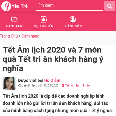
Yêu Trẻ
DANH MỤC
ĐỌC TRUYỆN
THÀNH VIÊN
Trang Chủ
Cẩm nang
Tết Âm lịch 2020 và 7 món
quà Tết tri ân khách hàng ý
nghĩa
Được viết bởi
Hồ Diễm
Cập nhật lần cuối: 31/03/2020
Tài liệu tham khảo
Tết Âm lịch 2020 là dịp để các doanh nghiệp kinh
doanh lớn nhỏ gửi lời tri ân đến khách hàng, đối tác
của mình bằng cách tặng những món quà Tết ý nghĩa.