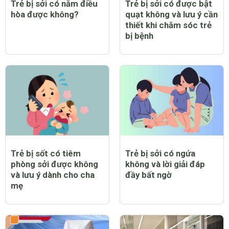
Trẻ bị sởi có nằm điều
Trẻ bị sởi có được bật
hòa được không?
quạt không và lưu ý cần
thiết khi chăm sóc trẻ
bị bệnh
Trẻ bị sốt có tiêm
Trẻ bị sởi có ngứa
phòng sởi được không
không và lời giải đáp
và lưu ý dành cho cha
đầy bất ngờ
mẹ