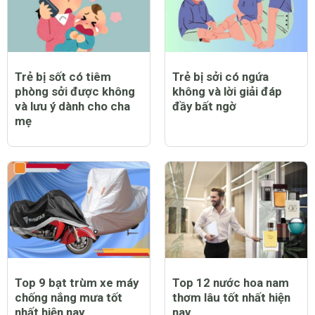
Trẻ bị sốt có tiêm
Trẻ bị sởi có ngứa
phòng sởi được không
không và lời giải đáp
và lưu ý dành cho cha
đầy bất ngờ
mẹ
Top 9 bạt trùm xe máy
Top 12 nước hoa nam
chống nắng mưa tốt
thơm lâu tốt nhất hiện
nhất hiện nay
nay