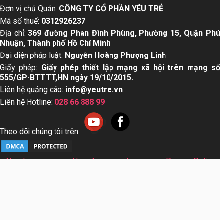
Đơn vị chủ Quản:
CÔNG TY CỔ PHẦN YÊU TRẺ
Mã số thuế:
0312926237
Địa chỉ:
369 đường Phan Đình Phùng, Phường 15, Quận Ph
Nhuận, Thành phố Hồ Chí Minh
Đại diện pháp luật:
Nguyễn Hoàng Phượng Linh
Giấy phép:
Giấy phép thiết lập mạng xã hội trên mạng s
555/GP-BTTTT,HN ngày 19/10/2015.
Liên hệ quảng cáo:
info@yeutre.vn
Liên hệ Hotline:
028 66 888 99
Theo dõi chúng tôi trên:
About us
User Agreement
Privacy Policy
Sơ đồ trang web
© Copyright 2014 Yeutre.vn, all rights reserved. Chuyên
trang mạng xã hội Mẹ & Bé uy tín hàng đầu Việt Nam. Với nội
dung được viết và tham vấn bởi các chuyên gia & Bác sĩ
hàng đầu trong lĩnh vực.