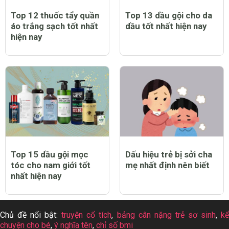
Top 12 thuốc tẩy quần
Top 13 dầu gội cho da
áo trắng sạch tốt nhất
dầu tốt nhất hiện nay
hiện nay
Top 15 dầu gội mọc
Dấu hiệu trẻ bị sởi cha
tóc cho nam giới tốt
mẹ nhất định nên biết
nhất hiện nay
Chủ đề nổi bật:
truyện cổ tích
,
bảng cân nặng trẻ sơ sinh
,
k
chuyện cho bé
,
ý nghĩa tên
,
chỉ số bmi