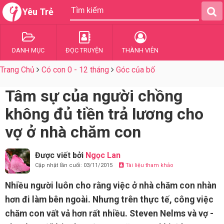
Yêu Trẻ
DANH MỤC
ĐỌC TRUYỆN
THÀNH VIÊN
Trang Chủ
Có con 0 - 12 tháng
Góc của bố
Tâm sự của người chồng
không đủ tiền trả lương cho
vợ ở nhà chăm con
Được viết bởi
Ngọc Lan
Cập nhật lần cuối: 03/11/2015
Tài liệu tham khảo
Nhiều người luôn cho rằng việc ở nhà chăm con nhàn
hơn đi làm bên ngoài. Nhưng trên thực tế, công việc
chăm con vất vả hơn rất nhiều. Steven Nelms và vợ -