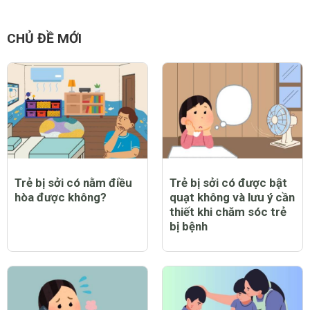
CHỦ ĐỀ MỚI
Trẻ bị sởi có nằm điều
Trẻ bị sởi có được bật
hòa được không?
quạt không và lưu ý cần
thiết khi chăm sóc trẻ
bị bệnh