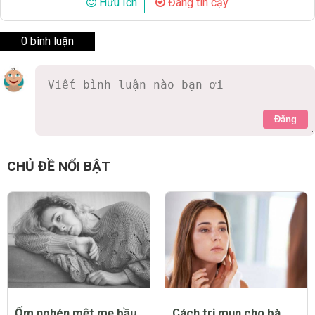
Hữu Ích
Đáng tin cậy
0 bình luận
Đăng
CHỦ ĐỀ NỔI BẬT
Ốm nghén mệt mẹ bầu
Cách trị mụn cho bà