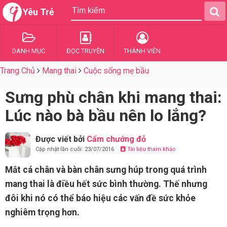
Yêu Trẻ
DANH MỤC
ĐỌC TRUYỆN
THÀNH VIÊN
Trang Chủ
Mang thai
Cuộc sống mẹ bầu
Sưng phù chân khi mang thai:
Lúc nào bà bầu nên lo lắng?
Được viết bởi
Cẩm chướng đỏ
Cập nhật lần cuối: 23/07/2016
Tài liệu tham khảo
Mắt cá chân và bàn chân sưng húp trong quá trình
mang thai là điều hết sức bình thường. Thế nhưng
đôi khi nó có thể báo hiệu các vấn đề sức khỏe
nghiêm trọng hơn.