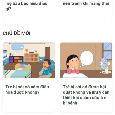
mẹ bầu báo hiệu điều
nên tránh khi mang thai
gì?
CHỦ ĐỀ MỚI
Trẻ bị sởi có nằm điều
Trẻ bị sởi có được bật
hòa được không?
quạt không và lưu ý cần
thiết khi chăm sóc trẻ
bị bệnh