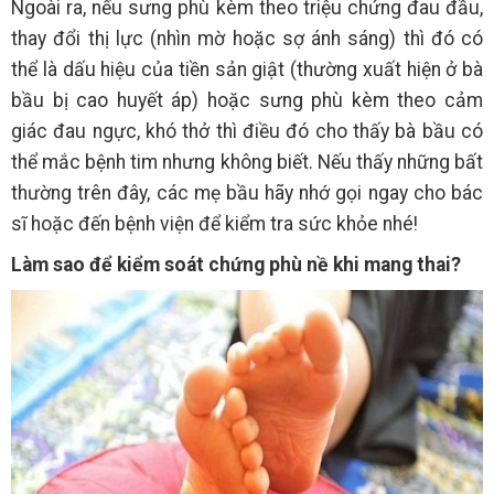
Ngoài ra, nếu sưng phù kèm theo triệu chứng đau đầu,
thay đổi thị lực (nhìn mờ hoặc sợ ánh sáng) thì đó có
thể là dấu hiệu của tiền sản giật (thường xuất hiện ở bà
bầu bị cao huyết áp) hoặc sưng phù kèm theo cảm
giác đau ngực, khó thở thì điều đó cho thấy bà bầu có
thể mắc bệnh tim nhưng không biết. Nếu thấy những bất
thường trên đây, các mẹ bầu hãy nhớ gọi ngay cho bác
sĩ hoặc đến bệnh viện để kiểm tra sức khỏe nhé!
Làm sao để kiểm soát chứng phù nề khi mang thai?