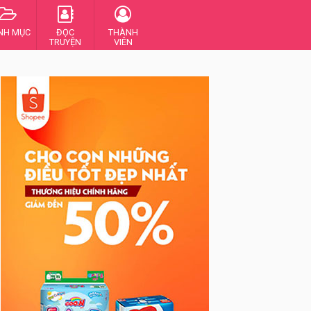
NH MỤC
ĐỌC
THÀNH
TRUYỆN
VIÊN