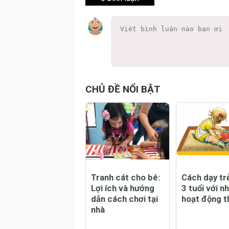
CHỦ ĐỀ NỔI BẬT
Tranh cát cho bé:
Cách dạy tr
Lợi ích và hướng
3 tuổi với n
dẫn cách chơi tại
hoạt động t
nhà