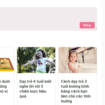
Đăng
ẻ dưới
Dạy trẻ 4 tuổi biết
Cách dạy trẻ 2
hững
nghe lời với 5
tuổi bướng bỉnh
hú vị
chiến lược hiệu
bằng cách bạn
quả
làm chủ các tình
huống