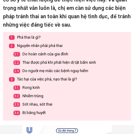
trọng nhất vẫn luôn là, chị em cần sử dụng các biện
pháp tránh thai an toàn khi quan hệ tình dục, để tránh
những việc đáng tiếc về sau.
Phá thai là gì?
1.
Nguyên nhân phải phá thai
2.
Do hoàn cảnh của gia đình
2.1.
Thai được phá khi phát hiện dị tật bẩm sinh
2.2.
Do người mẹ mắc các bệnh nguy hiểm
2.3.
Tác hại của việc phá, nạo thai là gì?
3.
Rong kinh
3.1.
Nhiễm trùng
3.2.
Sót nhau, sót thai
3.3.
Bị băng huyết
3.4.