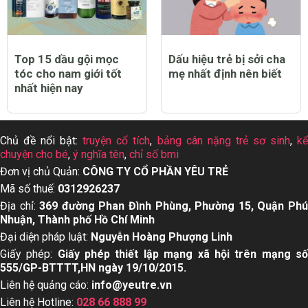
Top 15 dầu gội mọc
Dấu hiệu trẻ bị sởi cha
tóc cho nam giới tốt
mẹ nhất định nên biết
nhất hiện nay
Chủ đề nổi bật:
truyện cổ tích
,
bảng cân nặng trẻ sơ sinh
,
k
chuyện cho bé
,
ý nghĩa tên
,
chỉ số bmi
Đơn vị chủ Quản:
CÔNG TY CỔ PHẦN YÊU TRẺ
Mã số thuế:
0312926237
Địa chỉ:
369 đường Phan Đình Phùng, Phường 15, Quận Ph
Nhuận, Thành phố Hồ Chí Minh
Đại diện pháp luật:
Nguyễn Hoàng Phượng Linh
Giấy phép:
Giấy phép thiết lập mạng xã hội trên mạng s
555/GP-BTTTT,HN ngày 19/10/2015.
Liên hệ quảng cáo:
info@yeutre.vn
Liên hệ Hotline:
028 66 888 99