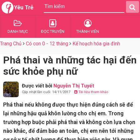
Yêu Trẻ
DANH MỤC
ĐỌC TRUYỆN
THÀNH VIÊN
Trang Chủ
Có con 0 - 12 tháng
Kế hoạch hóa gia đình
Phá thai và những tác hại đến
sức khỏe phụ nữ
Được viết bởi
Nguyễn Thị Tuyết
Cập nhật lần cuối: 14/11/2017
Tài liệu tham khảo
Phá thai nếu không được thực hiện đúng cách sẽ để
lại những hậu quả khôn lường cho chị em. Trong
trường hợp buộc phải phá thai và không còn lựa chọn
nào khác, để đảm bảo an toàn, chị em nên tới những
cơ sở y tế chất lượng để thực hiện việc này. Và quan