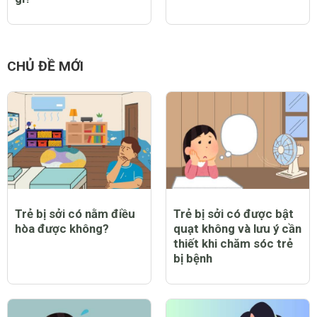
CHỦ ĐỀ MỚI
Trẻ bị sởi có nằm điều
Trẻ bị sởi có được bật
hòa được không?
quạt không và lưu ý cần
thiết khi chăm sóc trẻ
bị bệnh