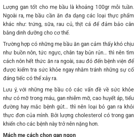
Lượng gan tốt cho mẹ bầu là khoảng 100gr mỗi tuần.
Ngoài ra, mẹ bầu cần ăn đa dạng các loại thực phẩm
khác như: trứng, sữa, rau củ, thịt cá để đảm bảo cân
bằng dinh dưỡng cho cơ thể.
Trường hợp có những mẹ bầu ăn gan cảm thấy khó chịu
như buồn nôn, tức ngực, chân tay bủn rủn… thì nên tìm
cách nôn hết thức ăn ra ngoài, sau đó đến bệnh viện để
được kiểm tra sức khỏe ngay nhằm tránh những sự cố
đáng tiếc có thể xảy ra.
Lưu ý, với những mẹ bầu có các vấn đề về sức khỏe
như có mỡ trong máu, gan nhiễm mỡ, cao huyết áp, tiểu
đường hay mắc bệnh gút… thì nên loại bỏ gan ra khỏi
thực đơn của mình. Bởi lượng cholesterol có trong gan
khiến cho các bệnh này trở nên nặng hơn.
Mách mẹ cách chọn gan ngon