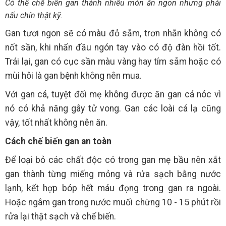
Có thể chế biến gan thành nhiều món ăn ngon nhưng phải
nấu chín thật kỹ.
Gan tươi ngon sẽ có màu đỏ sẫm, trơn nhẵn không có
nốt sần, khi nhấn đầu ngón tay vào có độ đàn hồi tốt.
Trái lại, gan có cục sần màu vàng hay tím sẫm hoặc có
mùi hôi là gan bệnh không nên mua.
Với gan cá, tuyệt đối mẹ không được ăn gan cá nóc vì
nó có khả năng gây tử vong. Gan các loài cá lạ cũng
vậy, tốt nhất không nên ăn.
Cách chế biến gan an toàn
Để loại bỏ các chất độc có trong gan mẹ bầu nên xắt
gan thành từng miếng mỏng và rửa sạch bằng nước
lạnh, kết hợp bóp hết máu đọng trong gan ra ngoài.
Hoặc ngâm gan trong nước muối chừng 10 - 15 phút rồi
rửa lại thật sạch và chế biến.