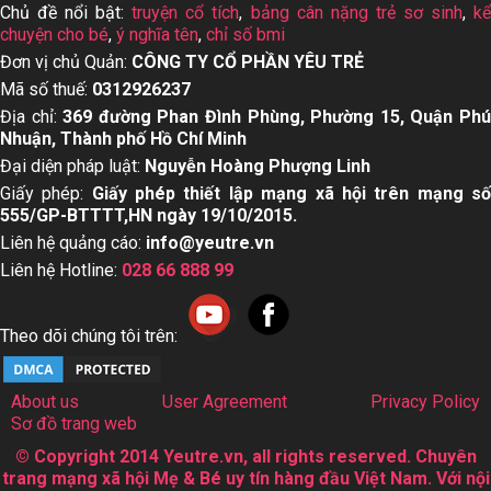
Chủ đề nổi bật:
truyện cổ tích
,
bảng cân nặng trẻ sơ sinh
,
k
chuyện cho bé
,
ý nghĩa tên
,
chỉ số bmi
Đơn vị chủ Quản:
CÔNG TY CỔ PHẦN YÊU TRẺ
Mã số thuế:
0312926237
Địa chỉ:
369 đường Phan Đình Phùng, Phường 15, Quận Ph
Nhuận, Thành phố Hồ Chí Minh
Đại diện pháp luật:
Nguyễn Hoàng Phượng Linh
Giấy phép:
Giấy phép thiết lập mạng xã hội trên mạng s
555/GP-BTTTT,HN ngày 19/10/2015.
Liên hệ quảng cáo:
info@yeutre.vn
Liên hệ Hotline:
028 66 888 99
Theo dõi chúng tôi trên:
About us
User Agreement
Privacy Policy
Sơ đồ trang web
© Copyright 2014 Yeutre.vn, all rights reserved. Chuyên
trang mạng xã hội Mẹ & Bé uy tín hàng đầu Việt Nam. Với nội