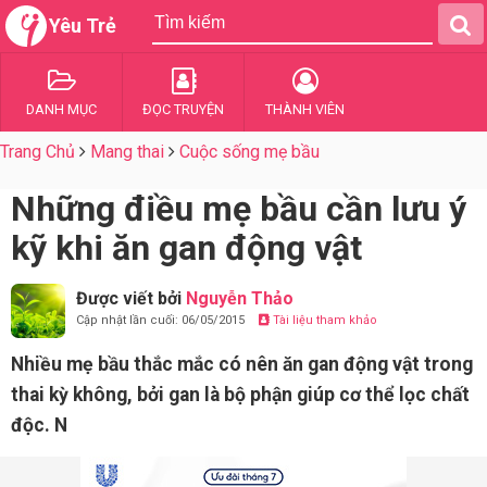
Yêu Trẻ
DANH MỤC
ĐỌC TRUYỆN
THÀNH VIÊN
Trang Chủ
Mang thai
Cuộc sống mẹ bầu
Những điều mẹ bầu cần lưu ý
kỹ khi ăn gan động vật
Được viết bởi
Nguyễn Thảo
Cập nhật lần cuối: 06/05/2015
Tài liệu tham khảo
Nhiều mẹ bầu thắc mắc có nên ăn gan động vật trong
thai kỳ không, bởi gan là bộ phận giúp cơ thể lọc chất
độc. N