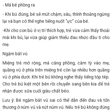
- Má bé phồng ra
- Khi bú đúng, bé sẽ mút chậm, sâu, thỉnh thoảng ngừng
lại và bạn có thể nghe tiếng nuốt “ực” của bé.
-Khi cho con bú ở vị trí thích hợp, trẻ vừa cảm thấy thoải
mái khi bú, lại vừa giúp giảm thiểu đau nhức đầu ti cho
mẹ.
Ngậm bắt vú
Miệng trẻ mở rộng, má căng phồng, cằm tỳ vào mẹ,
quầng vú ở phía trên miệng trẻ còn lại nhiều hơn quầng
vú ở phía dưới. Khi trẻ bú không nghe thấy tiếng tóp tép.
Cho trẻ bú kiệt một bên rồi chuyển sang bên kia để trẻ
nhận được sữa cuối giàu chất béo.
Lưu ý: Bé ngậm bắt vú sai có thể dẫn đến đau và tổn
thương ở núm vú và nứt núm vú. Nếu trẻ bú không đúng