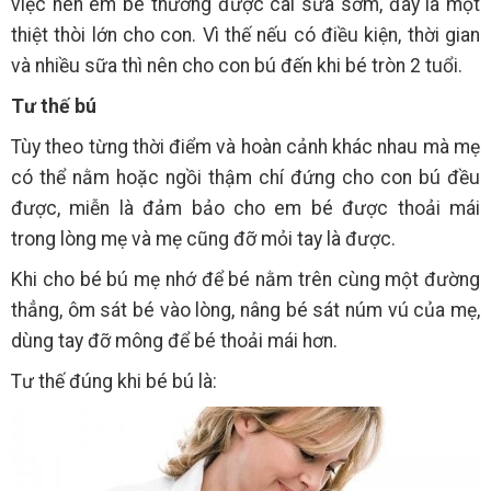
việc nên em bé thường được cai sữa sớm, đây là một
thiệt thòi lớn cho con. Vì thế nếu có điều kiện, thời gian
và nhiều sữa thì nên cho con bú đến khi bé tròn 2 tuổi.
Tư thế bú
Tùy theo từng thời điểm và hoàn cảnh khác nhau mà mẹ
có thể nằm hoặc ngồi thậm chí đứng cho con bú đều
được, miễn là đảm bảo cho em bé được thoải mái
trong lòng mẹ và mẹ cũng đỡ mỏi tay là được.
Khi cho bé bú mẹ nhớ để bé nằm trên cùng một đường
thẳng, ôm sát bé vào lòng, nâng bé sát núm vú của mẹ,
dùng tay đỡ mông để bé thoải mái hơn.
Tư thế đúng khi bé bú là: