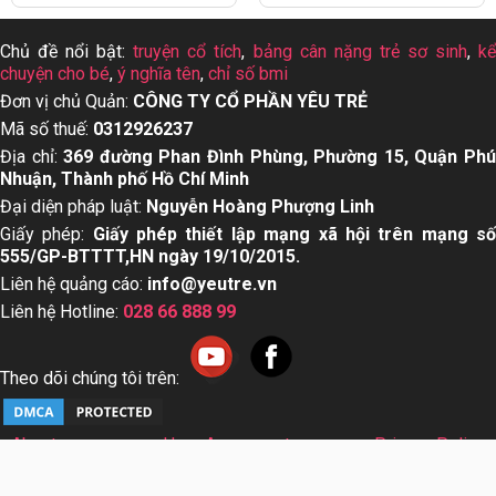
Chủ đề nổi bật:
truyện cổ tích
,
bảng cân nặng trẻ sơ sinh
,
k
chuyện cho bé
,
ý nghĩa tên
,
chỉ số bmi
Đơn vị chủ Quản:
CÔNG TY CỔ PHẦN YÊU TRẺ
Mã số thuế:
0312926237
Địa chỉ:
369 đường Phan Đình Phùng, Phường 15, Quận Ph
Nhuận, Thành phố Hồ Chí Minh
Đại diện pháp luật:
Nguyễn Hoàng Phượng Linh
Giấy phép:
Giấy phép thiết lập mạng xã hội trên mạng s
555/GP-BTTTT,HN ngày 19/10/2015.
Liên hệ quảng cáo:
info@yeutre.vn
Liên hệ Hotline:
028 66 888 99
Theo dõi chúng tôi trên:
About us
User Agreement
Privacy Policy
Sơ đồ trang web