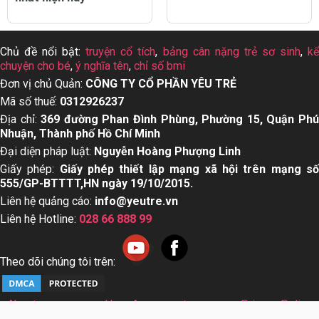
Chủ đề nổi bật:
truyện cổ tích
,
bảng cân nặng trẻ sơ sinh
,
k
chuyện cho bé
,
ý nghĩa tên
,
chỉ số bmi
Đơn vị chủ Quản:
CÔNG TY CỔ PHẦN YÊU TRẺ
Mã số thuế:
0312926237
Địa chỉ:
369 đường Phan Đình Phùng, Phường 15, Quận Ph
Nhuận, Thành phố Hồ Chí Minh
Đại diện pháp luật:
Nguyễn Hoàng Phượng Linh
Giấy phép:
Giấy phép thiết lập mạng xã hội trên mạng s
555/GP-BTTTT,HN ngày 19/10/2015.
Liên hệ quảng cáo:
info@yeutre.vn
Liên hệ Hotline:
028 66 888 99
Theo dõi chúng tôi trên:
About us
User Agreement
Privacy Policy
Sơ đồ trang web