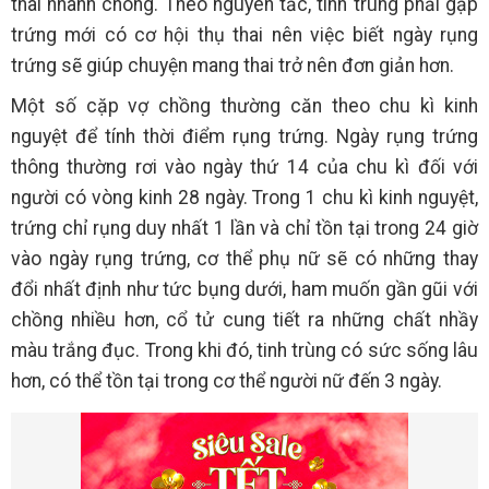
thai nhanh chóng. Theo nguyên tắc, tinh trùng phải gặp
trứng mới có cơ hội thụ thai nên việc biết ngày rụng
trứng sẽ giúp chuyện mang thai trở nên đơn giản hơn.
Một số cặp vợ chồng thường căn theo chu kì kinh
nguyệt để tính thời điểm rụng trứng. Ngày rụng trứng
thông thường rơi vào ngày thứ 14 của chu kì đối với
người có vòng kinh 28 ngày. Trong 1 chu kì kinh nguyệt,
trứng chỉ rụng duy nhất 1 lần và chỉ tồn tại trong 24 giờ
vào ngày rụng trứng, cơ thể phụ nữ sẽ có những thay
đổi nhất định như tức bụng dưới, ham muốn gần gũi với
chồng nhiều hơn, cổ tử cung tiết ra những chất nhầy
màu trắng đục. Trong khi đó, tinh trùng có sức sống lâu
hơn, có thể tồn tại trong cơ thể người nữ đến 3 ngày.