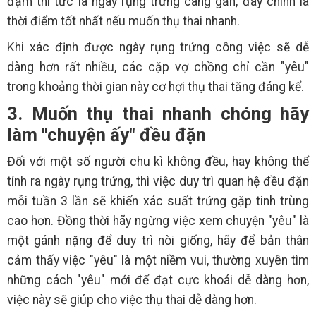
đậm thì tức là ngày rụng trứng càng gần, đây chính là
thời điểm tốt nhất nếu muốn thụ thai nhanh.
Khi xác định được ngày rụng trứng công việc sẽ dễ
dàng hơn rất nhiều, các cặp vợ chồng chỉ cần "yêu"
trong khoảng thời gian này cơ hợi thụ thai tăng đáng kể.
3. Muốn thụ thai nhanh chóng hãy
làm "chuyện ấy" đều đặn
Đối với một số người chu kì không đều, hay không thể
tính ra ngày rụng trứng, thì việc duy trì quan hệ đều đặn
mỗi tuần 3 lần sẽ khiến xác suất trứng gặp tinh trùng
cao hơn. Đồng thời hãy ngừng việc xem chuyện "yêu" là
một gánh nặng để duy trì nòi giống, hãy để bản thân
cảm thấy việc "yêu" là một niềm vui, thường xuyên tìm
những cách "yêu" mới để đạt cực khoái dễ dàng hơn,
việc này sẽ giúp cho việc thụ thai dễ dàng hơn.