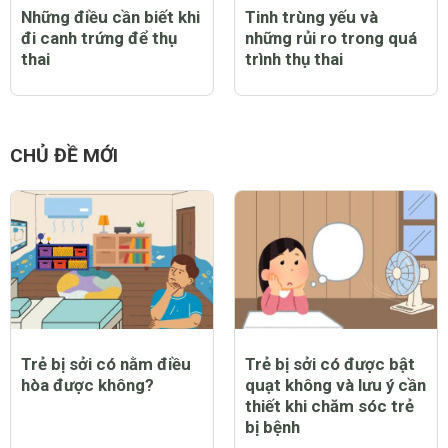
Những điều cần biết khi
Tinh trùng yếu và
đi canh trứng để thụ
những rủi ro trong quá
thai
trình thụ thai
CHỦ ĐỀ MỚI
Trẻ bị sởi có nằm điều
Trẻ bị sởi có được bật
hòa được không?
quạt không và lưu ý cần
thiết khi chăm sóc trẻ
bị bệnh