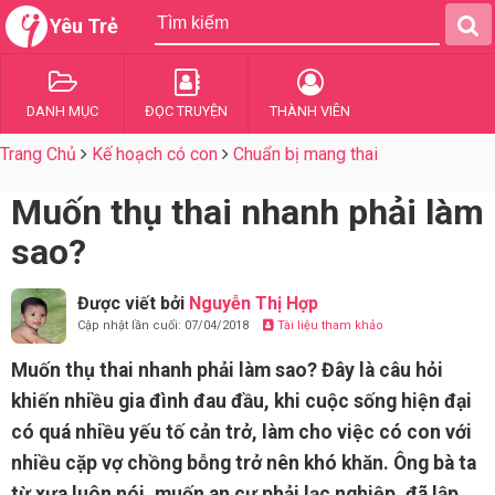
Yêu Trẻ
DANH MỤC
ĐỌC TRUYỆN
THÀNH VIÊN
Trang Chủ
Kế hoạch có con
Chuẩn bị mang thai
Muốn thụ thai nhanh phải làm
sao?
Được viết bởi
Nguyễn Thị Hợp
Cập nhật lần cuối: 07/04/2018
Tài liệu tham khảo
Muốn thụ thai nhanh phải làm sao? Đây là câu hỏi
khiến nhiều gia đình đau đầu, khi cuộc sống hiện đại
có quá nhiều yếu tố cản trở, làm cho việc có con với
nhiều cặp vợ chồng bỗng trở nên khó khăn. Ông bà ta
từ xưa luôn nói, muốn an cư phải lạc nghiệp, đã lập