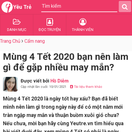
Yêu Trẻ
DANH MỤC
ĐỌC TRUYỆN
THÀNH VIÊN
Trang Chủ
Cẩm nang
Mùng 4 Tết 2020 bạn nên làm
gì để gặp nhiều may mắn?
Được viết bởi
Hồ Diễm
Cập nhật lần cuối: 10/01/2021
Tài liệu tham khảo
Mùng 4 Tết 2020 là ngày tốt hay xấu? Bạn đã biết
mình nên làm gì trong ngày này để có một năm mới
tràn ngập may mắn và thuận buồm xuôi gió chưa?
Nếu chưa, mời bạn hãy cùng Yeutre.vn tìm hiểu qua
bài viết dưới đây, xem mùng 4 Tết có phải là ngày