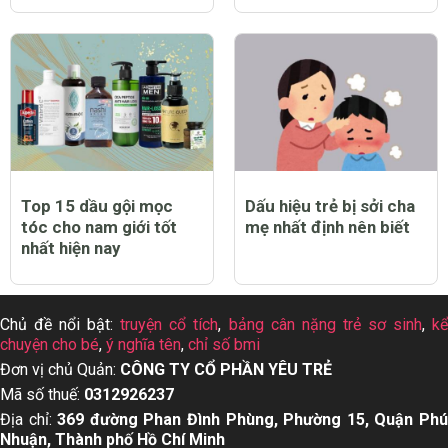
Top 15 dầu gội mọc
Dấu hiệu trẻ bị sởi cha
tóc cho nam giới tốt
mẹ nhất định nên biết
nhất hiện nay
Chủ đề nổi bật:
truyện cổ tích
,
bảng cân nặng trẻ sơ sinh
,
k
chuyện cho bé
,
ý nghĩa tên
,
chỉ số bmi
Đơn vị chủ Quản:
CÔNG TY CỔ PHẦN YÊU TRẺ
Mã số thuế:
0312926237
Địa chỉ:
369 đường Phan Đình Phùng, Phường 15, Quận Ph
Nhuận, Thành phố Hồ Chí Minh