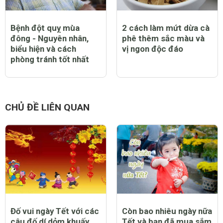
Bệnh đột quỵ mùa
2 cách làm mứt dừa cà
đông - Nguyên nhân,
phê thêm sắc màu và
biểu hiện và cách
vị ngon độc đáo
phòng tránh tốt nhất
CHỦ ĐỀ LIÊN QUAN
Đố vui ngày Tết với các
Còn bao nhiêu ngày nữa
câu đố dí dỏm khuấy
Tết và bạn đã mua sắm