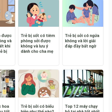
ó được
Trẻ bị sốt có tiêm
Trẻ bị sởi có ngứa
ông và
phòng sởi được
không và lời giải
ết khi
không và lưu ý
đáp đầy bất ngờ
ẻ bị
dành cho cha mẹ