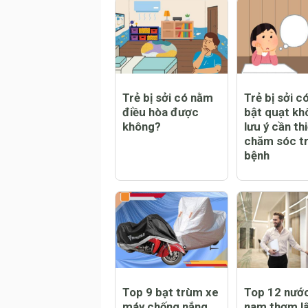
CHỦ ĐỀ MỚI
Trẻ bị sởi có nằm
Trẻ bị sởi c
điều hòa được
bật quạt kh
không?
lưu ý cần thi
chăm sóc tr
bệnh