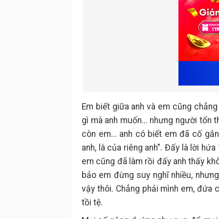
Em biết giữa anh và em cũng chẳng 
gì mà anh muốn... nhưng người tổn 
còn em... anh có biết em đã cố gắn
anh, là của riêng anh". Đấy là lời 
em cũng đã làm rồi đấy anh thấy kh
bảo em đừng suy nghĩ nhiều, nhưng 
vậy thôi. Chẳng phải mình em, đứa 
tồi tệ.