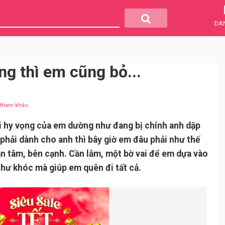
DA
g thì em cũng bỏ...
u tham khảo
 hy vọng của em dường như đang bị chính anh dập
phải dành cho anh thì bây giờ em đâu phải như thế
an tâm, bên cạnh. Cần lắm, một bờ vai để em dựa vào
hư khóc mà giúp em quên đi tất cả.