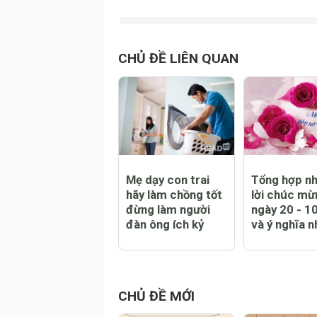
tại sao dễ nảy nở
hiệu thời tr
và phổ biến?
công sở số 
Nam
CHỦ ĐỀ LIÊN QUAN
Mẹ dạy con trai
Tổng hợp n
hãy làm chồng tốt
lời chúc mừ
đừng làm người
ngày 20 - 1
đàn ông ích kỷ
và ý nghĩa n