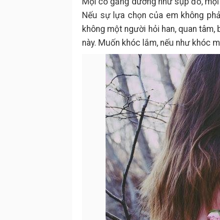
Mọi cố gắng dường như sụp đổ, mọi 
Nếu sự lựa chọn của em không phải 
không một người hỏi han, quan tâm, 
này. Muốn khóc lắm, nếu như khóc mà