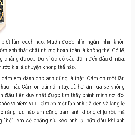
 biết làm cách nào. Muốn được nhìn ngắm nhìn khôn
m anh thật chặt nhưng hoàn toàn là không thể. Có lẽ,
ng chẳng được... Dù kí ức có sâu đậm đến đâu đi nữa,
rước kia là chuyện không thể nào.
nh cảm em dành cho anh cũng là thật. Cảm ơn một lần
hau mãi. Cảm ơn cái nắm tay, dù hơi ấm kia sẽ không
ần đầu tiên duy nhất được tìm thấy chính mình nơi đó.
óc vì niềm vui. Cảm ơn một lần anh đã đến và lặng lẽ
o rằng lúc nào em cũng bám anh không chịu rời, mà
g "bỏ", em sẽ chẳng níu kéo anh lại nữa đâu khi anh