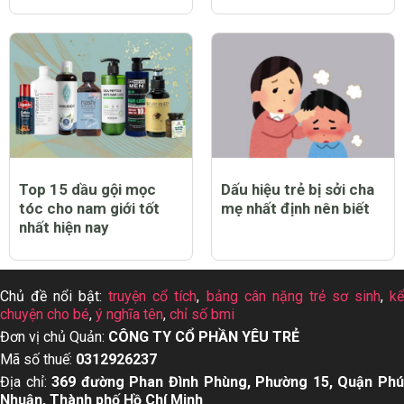
Top 15 dầu gội mọc
Dấu hiệu trẻ bị sởi cha
tóc cho nam giới tốt
mẹ nhất định nên biết
nhất hiện nay
Chủ đề nổi bật:
truyện cổ tích
,
bảng cân nặng trẻ sơ sinh
,
k
chuyện cho bé
,
ý nghĩa tên
,
chỉ số bmi
Đơn vị chủ Quản:
CÔNG TY CỔ PHẦN YÊU TRẺ
Mã số thuế:
0312926237
Địa chỉ:
369 đường Phan Đình Phùng, Phường 15, Quận Ph
Nhuận, Thành phố Hồ Chí Minh