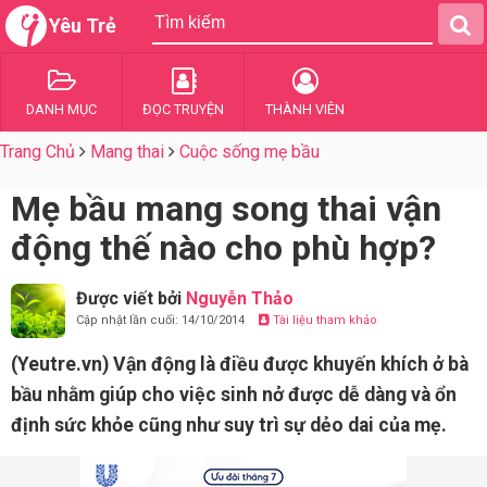
Yêu Trẻ
DANH MỤC
ĐỌC TRUYỆN
THÀNH VIÊN
Trang Chủ
Mang thai
Cuộc sống mẹ bầu
Mẹ bầu mang song thai vận
động thế nào cho phù hợp?
Được viết bởi
Nguyễn Thảo
Cập nhật lần cuối: 14/10/2014
Tài liệu tham khảo
(Yeutre.vn) Vận động là điều được khuyến khích ở bà
bầu nhằm giúp cho việc sinh nở được dễ dàng và ổn
định sức khỏe cũng như suy trì sự dẻo dai của mẹ.