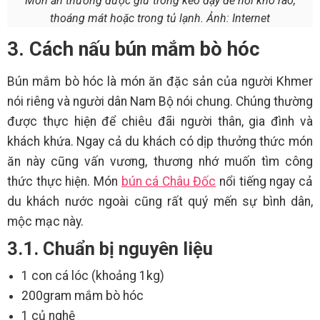
Món ăn thường được giữ trong keo đậy để nơi khô ráo,
thoáng mát hoặc trong tủ lạnh. Ảnh: Internet
3. Cách nấu bún mắm bò hóc
Bún mắm bò hóc là món ăn đặc sản của người Khmer
nói riêng và người dân Nam Bộ nói chung. Chúng thường
được thực hiện để chiêu đãi người thân, gia đình và
khách khứa. Ngay cả du khách có dịp thưởng thức món
ăn này cũng vấn vương, thương nhớ muốn tìm công
thức thực hiện. Món
bún cá Châu Đốc
nổi tiếng ngay cả
du khách nước ngoài cũng rất quý mến sự bình dân,
mộc mạc này.
3.1. Chuẩn bị nguyên liệu
1 con cá lóc (khoảng 1kg)
200gram mắm bò hóc
1 củ nghệ