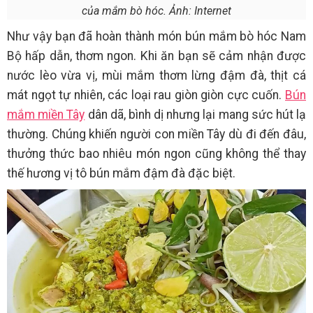
của mắm bò hóc. Ảnh: Internet
Như vậy bạn đã hoàn thành món bún mắm bò hóc Nam
Bộ hấp dẫn, thơm ngon. Khi ăn bạn sẽ cảm nhận được
nước lèo vừa vị, mùi mắm thơm lừng đậm đà, thịt cá
mát ngọt tự nhiên, các loại rau giòn giòn cực cuốn.
Bún
mắm miền Tây
dân dã, bình dị nhưng lại mang sức hút lạ
thường. Chúng khiến người con miền Tây dù đi đến đâu,
thưởng thức bao nhiêu món ngon cũng không thể thay
thế hương vị tô bún mắm đậm đà đặc biệt.