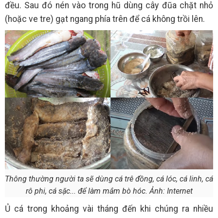
đều. Sau đó nén vào trong hũ dùng cây đũa chặt nhỏ
(hoặc ve tre) gạt ngang phía trên để cá không trồi lên.
Thông thường người ta sẽ dùng cá trê đồng, cá lóc, cá linh, cá
rô phi, cá sặc... để làm mắm bò hóc. Ảnh: Internet
Ủ cá trong khoảng vài tháng đến khi chúng ra nhiều