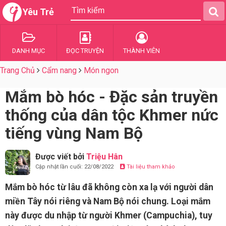
Yêu Trẻ
DANH MỤC
ĐỌC TRUYỆN
THÀNH VIÊN
Trang Chủ
Cẩm nang
Món ngon
Mắm bò hóc - Đặc sản truyền
thống của dân tộc Khmer nức
tiếng vùng Nam Bộ
Được viết bởi
Triệu Hân
Cập nhật lần cuối: 22/08/2022
Tài liệu tham khảo
Mắm bò hóc từ lâu đã không còn xa lạ với người dân
miền Tây nói riêng và Nam Bộ nói chung. Loại mắm
này được du nhập từ người Khmer (Campuchia), tuy