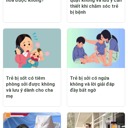
hòa được không?
quạt không và lưu ý cần
thiết khi chăm sóc trẻ
bị bệnh
Trẻ bị sốt có tiêm
Trẻ bị sởi có ngứa
phòng sởi được không
không và lời giải đáp
và lưu ý dành cho cha
đầy bất ngờ
mẹ