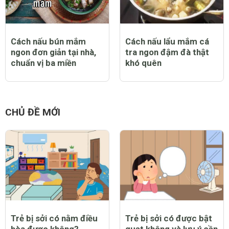
Cách nấu bún mắm
Cách nấu lẩu mắm cá
ngon đơn giản tại nhà,
tra ngon đậm đà thật
chuẩn vị ba miền
khó quên
CHỦ ĐỀ MỚI
Trẻ bị sởi có nằm điều
Trẻ bị sởi có được bật