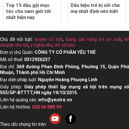
Top 15 dầu gội mọc
Dấu hiệu trẻ bị sởi cha
tóc cho nam giới tốt
mẹ nhất định nên biết
nhất hiện nay
Chủ đề nổi bật:
truyện cổ tích
,
bảng cân nặng trẻ sơ sinh
,
k
chuyện cho bé
,
ý nghĩa tên
,
chỉ số bmi
Đơn vị chủ Quản:
CÔNG TY CỔ PHẦN YÊU TRẺ
Mã số thuế:
0312926237
Địa chỉ:
369 đường Phan Đình Phùng, Phường 15, Quận Ph
Nhuận, Thành phố Hồ Chí Minh
Đại diện pháp luật:
Nguyễn Hoàng Phượng Linh
Giấy phép:
Giấy phép thiết lập mạng xã hội trên mạng s
555/GP-BTTTT,HN ngày 19/10/2015.
Liên hệ quảng cáo:
info@yeutre.vn
Liên hệ Hotline:
028 66 888 99
Theo dõi chúng tôi trên: