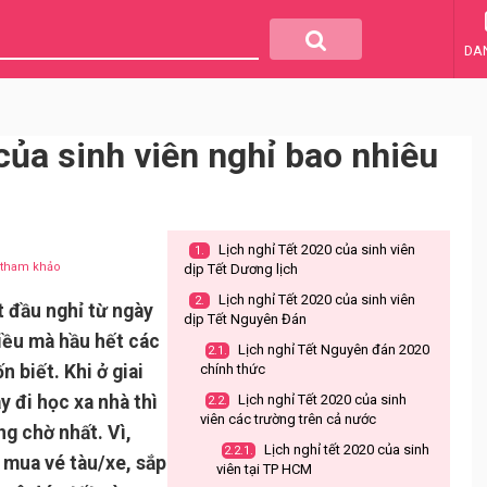
DA
của sinh viên nghỉ bao nhiêu
Lịch nghỉ Tết 2020 của sinh viên
1.
u tham khảo
dịp Tết Dương lịch
Lịch nghỉ Tết 2020 của sinh viên
2.
t đầu nghỉ từ ngày
dịp Tết Nguyên Đán
iều mà hầu hết các
Lịch nghỉ Tết Nguyên đán 2020
2.1.
 biết. Khi ở giai
chính thức
y đi học xa nhà thì
Lịch nghỉ Tết 2020 của sinh
2.2.
viên các trường trên cả nước
g chờ nhất. Vì,
Lịch nghỉ tết 2020 của sinh
2.2.1.
 mua vé tàu/xe, sắp
viên tại TP HCM