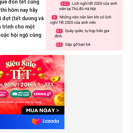
quê đón tết cùng
Lịch nghỉ tết 2020 của sinh
2.2.2.
viên tại Thủ đô Hà Nội
 thì hôm nay hãy
Những việc nên làm khi có lịch
i đợt (tết dương và
3.
nghỉ Tết 2020 của sinh viên
h trình cho một
Quây quần, tụ họp bên gia
3.1.
hoặc hội ngộ cùng
đình
Gặp gỡ bạn bè
3.2.
Những chuyến đi chơi xa
3.3.