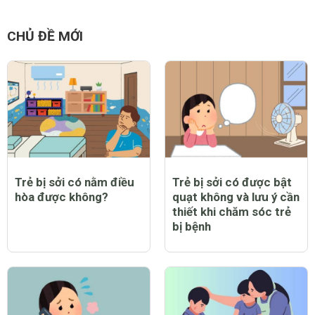
CHỦ ĐỀ MỚI
Trẻ bị sởi có nằm điều
Trẻ bị sởi có được bật
hòa được không?
quạt không và lưu ý cần
thiết khi chăm sóc trẻ
bị bệnh