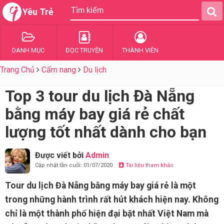
Yêu Trẻ
DANH MỤC
ĐỌC TRUYỆN
THÀNH VIÊN
Trang Chủ
Cẩm nang
Du lịch
Top 3 tour du lịch Đà Nẵng
bằng máy bay giá rẻ chất
lượng tốt nhất dành cho bạn
Được viết bởi
Admin
Cập nhật lần cuối: 01/07/2020
Tài liệu tham khảo
Tour du lịch Đà Nẵng bằng máy bay giá rẻ là một
trong những hành trình rất hút khách hiện nay. Không
chỉ là một thành phố hiện đại bật nhất Việt Nam mà