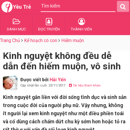
Yêu Trẻ
DANH MỤC
ĐỌC TRUYỆN
THÀNH VIÊN
Trang Chủ
Kế hoạch có con
Hiếm muộn
Kinh nguyệt không đều dễ
dẫn đến hiếm muộn, vô sinh
Được viết bởi
Hải Yến
Cập nhật lần cuối: 23/11/2017
Tài liệu tham khảo
Kinh nguyệt gắn liền với đời sống tình dục và sinh sản
trong cuộc đời của người phụ nữ. Vậy nhưng, không
ít người lại xem kinh nguyệt như một điều phiền toái
và cố dùng cách chấm dứt chu kỳ sớm hơn hoặc tỏ ra
rất thờ ơ với vấn đề rối loạn kinh nguyệt.