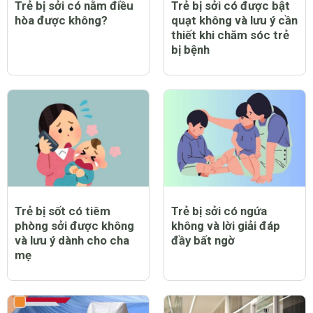
Trẻ bị sởi có nằm điều
Trẻ bị sởi có được bật
hòa được không?
quạt không và lưu ý cần
thiết khi chăm sóc trẻ
bị bệnh
Trẻ bị sốt có tiêm
Trẻ bị sởi có ngứa
phòng sởi được không
không và lời giải đáp
và lưu ý dành cho cha
đầy bất ngờ
mẹ