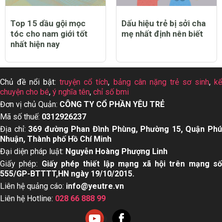
Top 15 dầu gội mọc
Dấu hiệu trẻ bị sởi cha
tóc cho nam giới tốt
mẹ nhất định nên biết
nhất hiện nay
Chủ đề nổi bật:
truyện cổ tích
,
bảng cân nặng trẻ sơ sinh
,
k
chuyện cho bé
,
ý nghĩa tên
,
chỉ số bmi
Đơn vị chủ Quản:
CÔNG TY CỔ PHẦN YÊU TRẺ
Mã số thuế:
0312926237
Địa chỉ:
369 đường Phan Đình Phùng, Phường 15, Quận Ph
Nhuận, Thành phố Hồ Chí Minh
Đại diện pháp luật:
Nguyễn Hoàng Phượng Linh
Giấy phép:
Giấy phép thiết lập mạng xã hội trên mạng s
555/GP-BTTTT,HN ngày 19/10/2015.
Liên hệ quảng cáo:
info@yeutre.vn
Liên hệ Hotline:
028 66 888 99