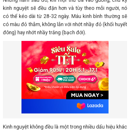
Những năm sau đó, khi mọi thứ đã vào guồng, chu kỳ
kinh nguyệt sẽ đều đặn hơn và tùy theo mỗi người, nó
có thể kéo dài từ 28-32 ngày. Máu kinh bình thường sẽ
có màu đỏ thẫm, không lẫn với nhớt nhầy đỏ (khối huyết
đông) hay nhớt nhầy trắng (bạch đới).
Kinh nguyệt không đều là một trong nhiều dấu hiệu khác