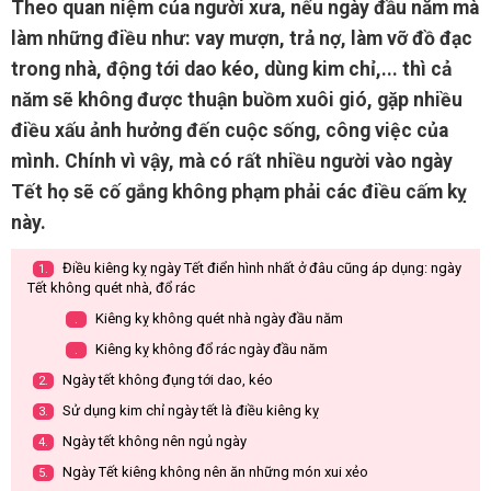
Theo quan niệm của người xưa, nếu ngày đầu năm mà
làm những điều như: vay mượn, trả nợ, làm vỡ đồ đạc
trong nhà, động tới dao kéo, dùng kim chỉ,... thì cả
năm sẽ không được thuận buồm xuôi gió, gặp nhiều
điều xấu ảnh hưởng đến cuộc sống, công việc của
mình. Chính vì vậy, mà có rất nhiều người vào ngày
Tết họ sẽ cố gắng không phạm phải các điều cấm kỵ
này.
Điều kiêng kỵ ngày Tết điển hình nhất ở đâu cũng áp dụng: ngày
1.
Tết không quét nhà, đổ rác
Kiêng kỵ không quét nhà ngày đầu năm
.
Kiêng kỵ không đổ rác ngày đầu năm
.
Ngày tết không đụng tới dao, kéo
2.
Sử dụng kim chỉ ngày tết là điều kiêng kỵ
3.
Ngày tết không nên ngủ ngày
4.
Ngày Tết kiêng không nên ăn những món xui xẻo
5.