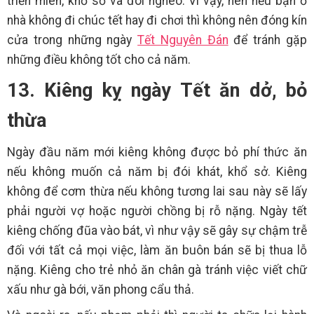
triền miên, khổ sở và đói nghèo. Vì vậy, nên nếu bạn ở
nhà không đi chúc tết hay đi chơi thì không nên đóng kín
cửa trong những ngày
Tết Nguyên Đán
để tránh gặp
những điều không tốt cho cả năm.
13. Kiêng kỵ ngày Tết ăn dở, bỏ
thừa
Ngày đầu năm mới kiêng không được bỏ phí thức ăn
nếu không muốn cả năm bị đói khát, khổ sở. Kiêng
không để cơm thừa nếu không tương lai sau này sẽ lấy
phải người vợ hoặc người chồng bị rỗ nặng. Ngày tết
kiêng chống đũa vào bát, vì như vậy sẽ gây sự chậm trễ
đối với tất cả mọi việc, làm ăn buôn bán sẽ bị thua lỗ
nặng. Kiêng cho trẻ nhỏ ăn chân gà tránh việc viết chữ
xấu như gà bới, văn phong cẩu thả.