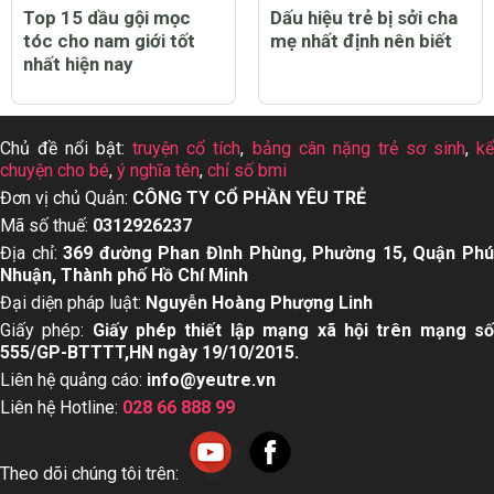
Top 15 dầu gội mọc
Dấu hiệu trẻ bị sởi cha
tóc cho nam giới tốt
mẹ nhất định nên biết
nhất hiện nay
Chủ đề nổi bật:
truyện cổ tích
,
bảng cân nặng trẻ sơ sinh
,
k
chuyện cho bé
,
ý nghĩa tên
,
chỉ số bmi
Đơn vị chủ Quản:
CÔNG TY CỔ PHẦN YÊU TRẺ
Mã số thuế:
0312926237
Địa chỉ:
369 đường Phan Đình Phùng, Phường 15, Quận Ph
Nhuận, Thành phố Hồ Chí Minh
Đại diện pháp luật:
Nguyễn Hoàng Phượng Linh
Giấy phép:
Giấy phép thiết lập mạng xã hội trên mạng s
555/GP-BTTTT,HN ngày 19/10/2015.
Liên hệ quảng cáo:
info@yeutre.vn
Liên hệ Hotline:
028 66 888 99
Theo dõi chúng tôi trên: