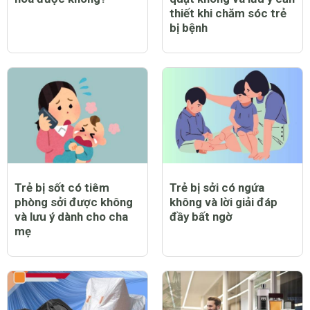
thiết khi chăm sóc trẻ
bị bệnh
Trẻ bị sốt có tiêm
Trẻ bị sởi có ngứa
phòng sởi được không
không và lời giải đáp
và lưu ý dành cho cha
đầy bất ngờ
mẹ