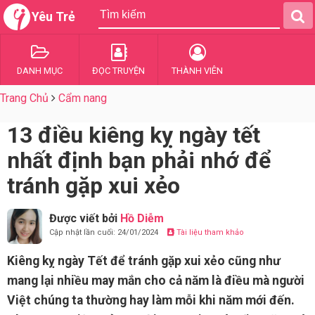
Yêu Trẻ
DANH MỤC
ĐỌC TRUYỆN
THÀNH VIÊN
Trang Chủ
Cẩm nang
13 điều kiêng kỵ ngày tết
nhất định bạn phải nhớ để
tránh gặp xui xẻo
Được viết bởi
Hồ Diễm
Cập nhật lần cuối: 24/01/2024
Tài liệu tham khảo
Kiêng kỵ ngày Tết để tránh gặp xui xẻo cũng như
mang lại nhiều may mắn cho cả năm là điều mà người
Việt chúng ta thường hay làm mỗi khi năm mới đến.