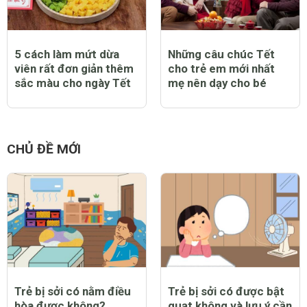
5 cách làm mứt dừa
Những câu chúc Tết
viên rất đơn giản thêm
cho trẻ em mới nhất
sắc màu cho ngày Tết
mẹ nên dạy cho bé
CHỦ ĐỀ MỚI
Trẻ bị sởi có nằm điều
Trẻ bị sởi có được bật
hòa được không?
quạt không và lưu ý cần