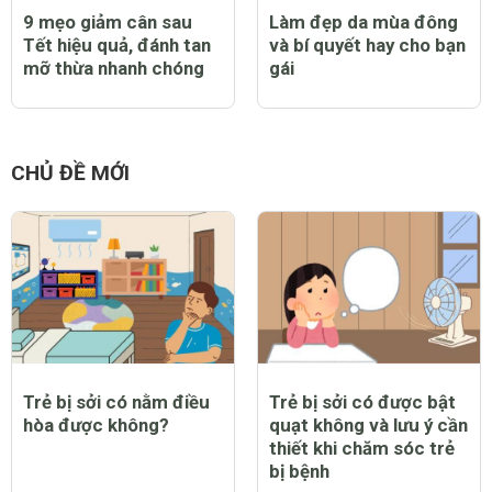
9 mẹo giảm cân sau
Làm đẹp da mùa đông
Tết hiệu quả, đánh tan
và bí quyết hay cho bạn
mỡ thừa nhanh chóng
gái
CHỦ ĐỀ MỚI
Trẻ bị sởi có nằm điều
Trẻ bị sởi có được bật
hòa được không?
quạt không và lưu ý cần
thiết khi chăm sóc trẻ
bị bệnh