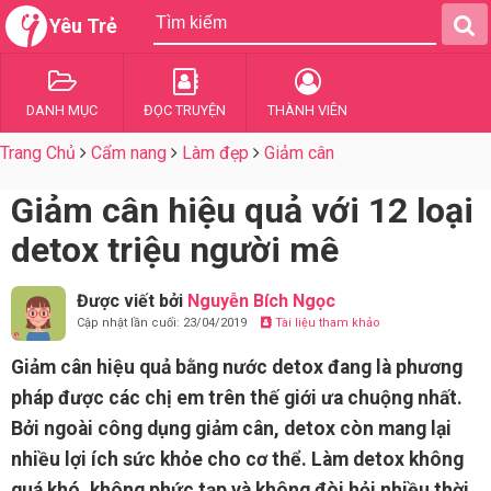
Yêu Trẻ
DANH MỤC
ĐỌC TRUYỆN
THÀNH VIÊN
Trang Chủ
Cẩm nang
Làm đẹp
Giảm cân
Giảm cân hiệu quả với 12 loại
detox triệu người mê
Được viết bởi
Nguyễn Bích Ngọc
Cập nhật lần cuối: 23/04/2019
Tài liệu tham khảo
Giảm cân hiệu quả bằng nước detox đang là phương
pháp được các chị em trên thế giới ưa chuộng nhất.
Bởi ngoài công dụng giảm cân, detox còn mang lại
nhiều lợi ích sức khỏe cho cơ thể. Làm detox không
quá khó, không phức tạp và không đòi hỏi nhiều thời