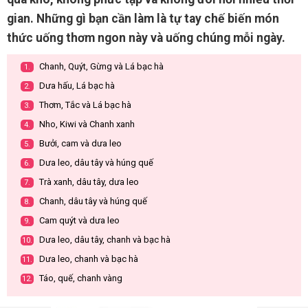
gian. Những gì bạn cần làm là tự tay chế biến món
thức uống thơm ngon này và uống chúng mỗi ngày.
Chanh, Quýt, Gừng và Lá bạc hà
1.
Dưa hấu, Lá bạc hà
2.
Thơm, Tắc và Lá bạc hà
3.
Nho, Kiwi và Chanh xanh
4.
Bưởi, cam và dưa leo
5.
Dưa leo, dâu tây và húng quế
6.
Trà xanh, dâu tây, dưa leo
7.
Chanh, dâu tây và húng quế
8.
Cam quýt và dưa leo
9.
Dưa leo, dâu tây, chanh và bạc hà
10.
Dưa leo, chanh và bạc hà
11.
Táo, quế, chanh vàng
12.