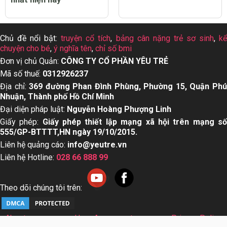
Chủ đề nổi bật:
truyện cổ tích
,
bảng cân nặng trẻ sơ sinh
,
k
chuyện cho bé
,
ý nghĩa tên
,
chỉ số bmi
Đơn vị chủ Quản:
CÔNG TY CỔ PHẦN YÊU TRẺ
Mã số thuế:
0312926237
Địa chỉ:
369 đường Phan Đình Phùng, Phường 15, Quận Ph
Nhuận, Thành phố Hồ Chí Minh
Đại diện pháp luật:
Nguyễn Hoàng Phượng Linh
Giấy phép:
Giấy phép thiết lập mạng xã hội trên mạng s
555/GP-BTTTT,HN ngày 19/10/2015.
Liên hệ quảng cáo:
info@yeutre.vn
Liên hệ Hotline:
028 66 888 99
Theo dõi chúng tôi trên:
About us
User Agreement
Privacy Policy